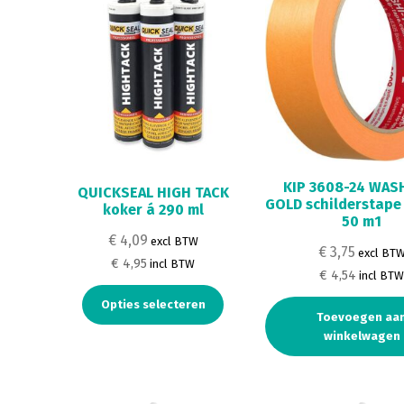
KIP 3608-24 WAS
QUICKSEAL HIGH TACK
GOLD schilderstape
koker á 290 ml
50 m1
€ 4,09
excl BTW
€ 3,75
excl BT
€ 4,95
incl BTW
€ 4,54
incl BT
Opties selecteren
Toevoegen aa
winkelwagen