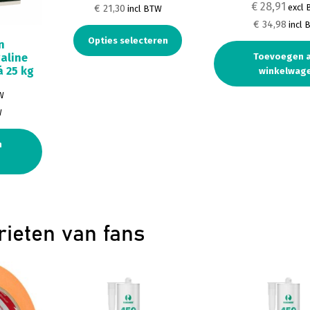
€ 28,91
excl
€ 21,30
incl BTW
€ 34,98
incl 
Opties selecteren
n
aline
Toevoegen 
á 25 kg
winkelwag
W
W
n
rieten van fans