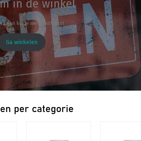
m in de winkel
hier een korte welkomsttekst
Ga winkelen
en per categorie