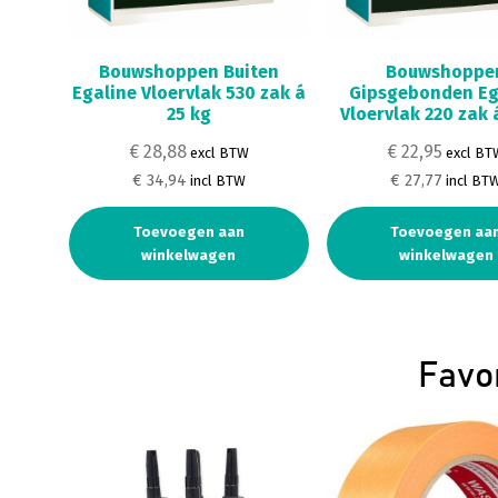
Bouwshoppen Buiten
Bouwshoppe
Egaline Vloervlak 530 zak á
Gipsgebonden Eg
25 kg
Vloervlak 220 zak 
€ 28,88
€ 22,95
excl BTW
excl BT
€ 34,94
€ 27,77
incl BTW
incl BT
Toevoegen aan
Toevoegen aa
winkelwagen
winkelwagen
Favo