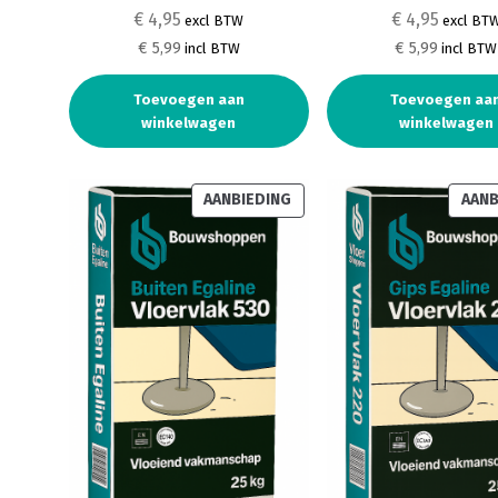
€ 4,95
€ 4,95
excl BTW
excl BT
€ 5,99
€ 5,99
incl BTW
incl BTW
Toevoegen aan
Toevoegen aa
winkelwagen
winkelwagen
PRODUCT
AANBIEDING
AANB
IN
DE
UITVERKOOP