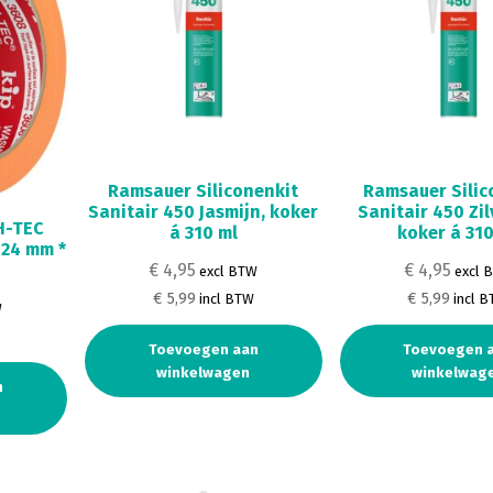
Ramsauer Siliconenkit
Ramsauer Silic
Sanitair 450 Jasmijn, koker
Sanitair 450 Zil
H-TEC
á 310 ml
koker á 310
 24 mm *
€ 4,95
€ 4,95
excl BTW
excl 
€ 5,99
€ 5,99
incl BTW
incl 
W
W
Toevoegen aan
Toevoegen 
winkelwagen
winkelwag
n