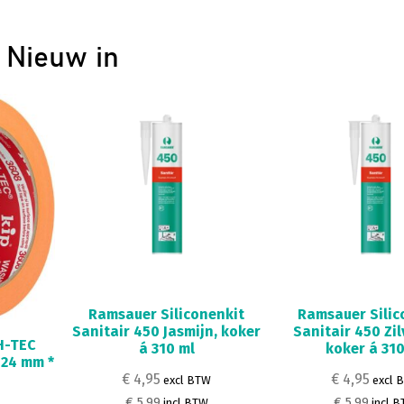
Nieuw in
Ramsauer Siliconenkit
Ramsauer Silic
Sanitair 450 Jasmijn, koker
Sanitair 450 Zil
H-TEC
á 310 ml
koker á 310
 24 mm *
€ 4,95
€ 4,95
excl BTW
excl 
€ 5,99
€ 5,99
incl BTW
incl 