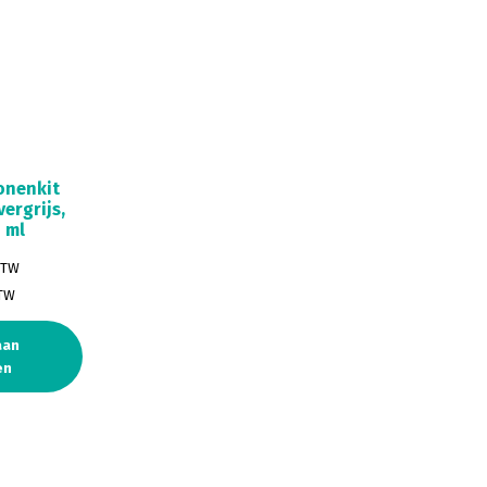
onenkit
vergrijs,
 ml
BTW
BTW
aan
en