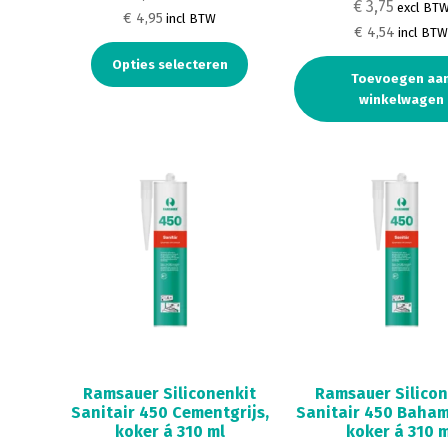
€ 3,75
excl BT
€ 4,95
incl BTW
€ 4,54
incl BT
Opties selecteren
Toevoegen aa
winkelwagen
Ramsauer Siliconenkit
Ramsauer Silicon
Sanitair 450 Cementgrijs,
Sanitair 450 Baham
koker á 310 ml
koker á 310 