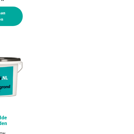
aan
en
dde
den
BTW