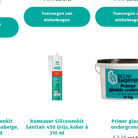
W
W
Toevoegen aan
Toevoegen 
winkelwagen
winkelwag
n
enkit
Ramsauer Siliconenkit
Primer gla
abeige,
Sanitair 450 Grijs, koker á
ondergron
ml
310 ml
€ 9,98
excl 