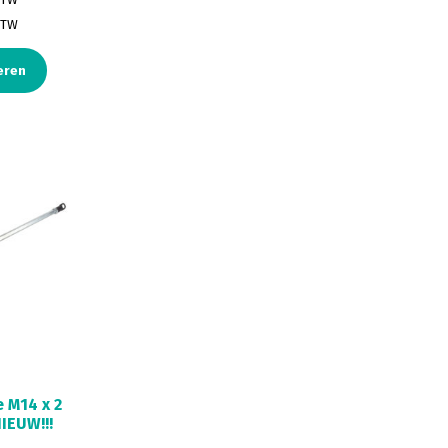
BTW
eren
 M14 x 2
IEUW!!!