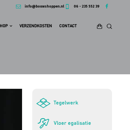
info@bouwshoppen.nl
06 - 235 552 39
HOP
VERZENDKOSTEN
CONTACT
Tegelwerk
Vloer egalisatie