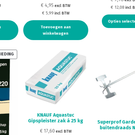
€ 4,95
W
excl BTW
€ 12,08
incl 
€ 5,99
incl BTW
Opties select
n
Toevoegen aan
winkelwagen
PRODUCT
IEDING
IN
DE
UITVERKOOP
KNAUF Aquastuc
Gipspleister zak á 25 kg
Superprof Garde
buitendraads N
€ 17,60
excl BTW