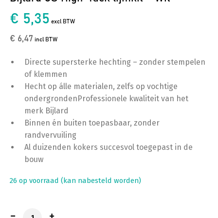
€ 5,35
excl BTW
€ 6,47
incl BTW
Directe supersterke hechting – zonder stempelen
of klemmen
Hecht op álle materialen, zelfs op vochtige
ondergrondenProfessionele kwaliteit van het
merk Bijlard
Binnen én buiten toepasbaar, zonder
randvervuiling
Al duizenden kokers succesvol toegepast in de
bouw
26 op voorraad (kan nabesteld worden)
Bijlard CS High-Tack lijmkit - Wit aantal