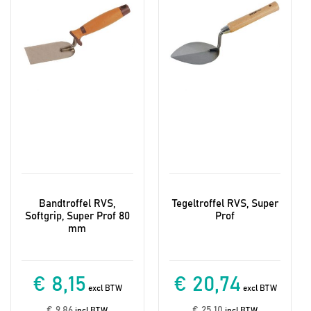
Bandtroffel RVS,
Tegeltroffel RVS, Super
Softgrip, Super Prof 80
Prof
mm
€ 8,15
€ 20,74
excl BTW
excl BTW
€ 9,86
€ 25,10
incl BTW
incl BTW