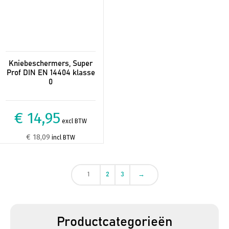
Kniebeschermers, Super
Prof DIN EN 14404 klasse
0
€ 14,95
excl BTW
€ 18,09
incl BTW
1
2
3
→
Productcategorieën