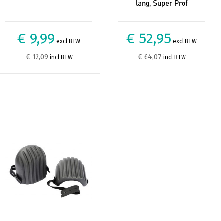
lang, Super Prof
€ 9,99
€ 52,95
excl BTW
excl BTW
€ 12,09
€ 64,07
incl BTW
incl BTW