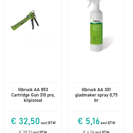
Illbruck AA 853
Illbruck AA 301
Cartridge Gun 310 pro,
gladmaker spray 0,75
kitpistool
ltr
€ 32,50
€ 5,16
excl BTW
excl BTW
€ 39,32
€ 6,24
incl BTW
incl BTW