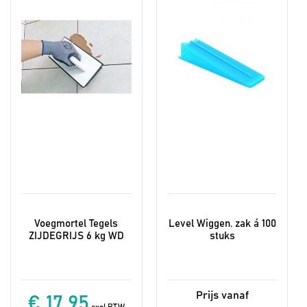
Deze
optie
kan
gekozen
worden
op
de
productpagina
Voegmortel Tegels
Level Wiggen. zak á 100
ZIJDEGRIJS 6 kg WD
stuks
€ 17,95