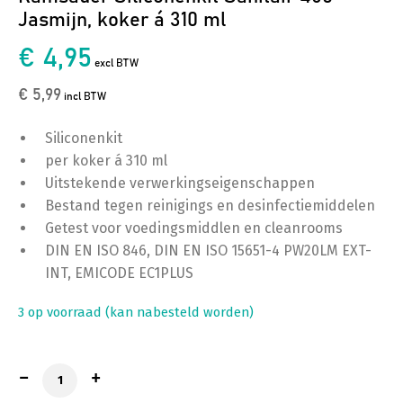
Jasmijn, koker á 310 ml
€ 4,95
excl BTW
€ 5,99
incl BTW
Siliconenkit
per koker á 310 ml
Uitstekende verwerkingseigenschappen
Bestand tegen reinigings en desinfectiemiddelen
Getest voor voedingsmiddlen en cleanrooms
DIN EN ISO 846, DIN EN ISO 15651-4 PW20LM EXT-
INT, EMICODE EC1PLUS
3 op voorraad (kan nabesteld worden)
Ramsauer Siliconenkit Sanitair 450 Jasmijn, koker á 