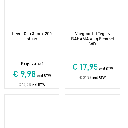
Level Clip 3 mm. 200
Voegmortel Tegels
stuks
BAHAMA 6 kg Flexibel
WD
€ 17,95
excl BTW
€ 9,98
excl BTW
€ 21,72
incl BTW
€ 12,08
incl BTW
Dit
product
heeft
meerdere
variaties.