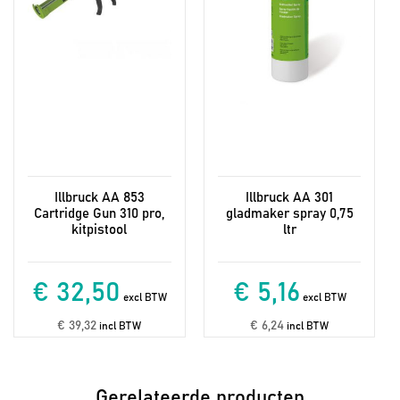
Illbruck AA 853
Illbruck AA 301
Cartridge Gun 310 pro,
gladmaker spray 0,75
kitpistool
ltr
€ 32,50
€ 5,16
excl BTW
excl BTW
€ 39,32
€ 6,24
incl BTW
incl BTW
Gerelateerde producten