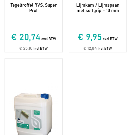
Tegeltroffel RVS, Super
Lijmkam / Lijmspaan
Prof
met softgrip – 10 mm
€ 20,74
€ 9,95
excl BTW
excl BTW
€ 25,10
€ 12,04
incl BTW
incl BTW