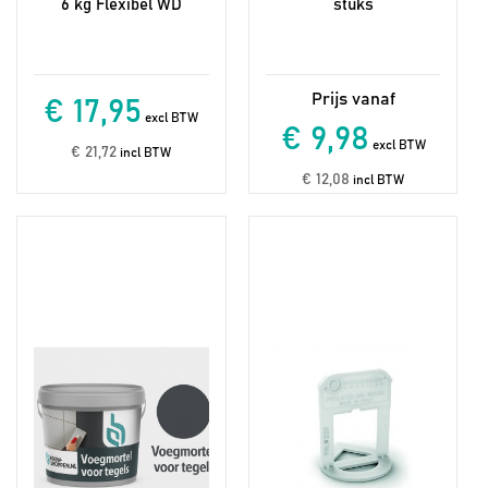
6 kg Flexibel WD
stuks
€ 17,95
excl BTW
€ 9,98
excl BTW
€ 21,72
incl BTW
€ 12,08
incl BTW