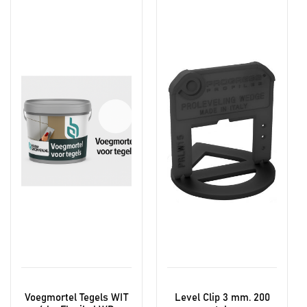
Dit
product
heeft
meerdere
variaties.
Deze
optie
kan
gekozen
worden
op
de
productpagina
Voegmortel Tegels WIT
Level Clip 3 mm. 200