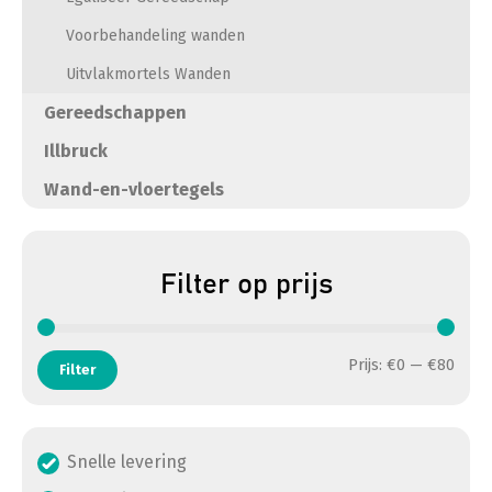
Voorbehandeling wanden
Uitvlakmortels Wanden
Gereedschappen
Illbruck
Wand-en-vloertegels
Filter op prijs
Min. 
Max. 
Prijs:
€0
—
€80
Filter
Snelle levering