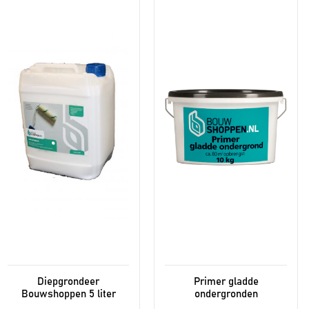
product
heeft
meerdere
variaties.
Deze
optie
kan
gekozen
worden
op
de
productpagina
Diepgrondeer
Primer gladde
Bouwshoppen 5 liter
ondergronden