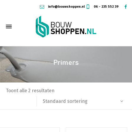
info@bouwshoppen.nl
06 - 235 552 39
Primers
Toont alle 2 resultaten
Standaard sortering
Dit