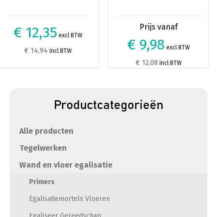
€ 12,35
excl BTW
€ 9,98
excl BTW
€ 14,94
incl BTW
€ 12,08
incl BTW
Productcategorieën
Alle producten
Tegelwerken
Wand en vloer egalisatie
Primers
Egalisatiemortels Vloeren
Egaliseer Gereedschap