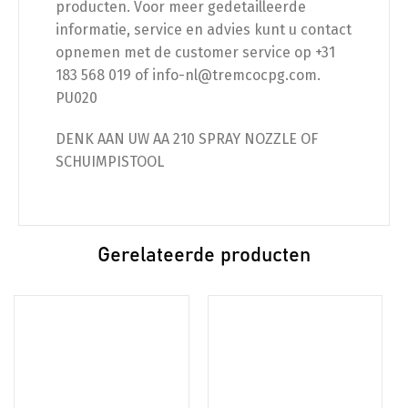
producten. Voor meer gedetailleerde
informatie, service en advies kunt u contact
opnemen met de customer service op +31
183 568 019 of info-nl@tremcocpg.com.
PU020
DENK AAN UW AA 210 SPRAY NOZZLE OF
SCHUIMPISTOOL
Gerelateerde producten
Dit
product
heeft
meerdere
variaties.