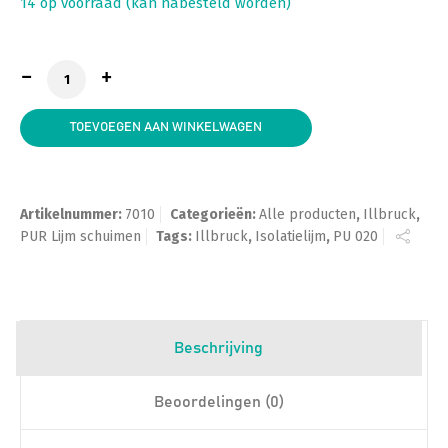
14 op voorraad (kan nabesteld worden)
Illbruck PU 020 Isolatielijm aantal
TOEVOEGEN AAN WINKELWAGEN
Artikelnummer:
7010
Categorieën:
Alle producten
,
Illbruck
,
PUR Lijm schuimen
Tags:
Illbruck
,
Isolatielijm
,
PU 020
Beschrijving
Beoordelingen (0)