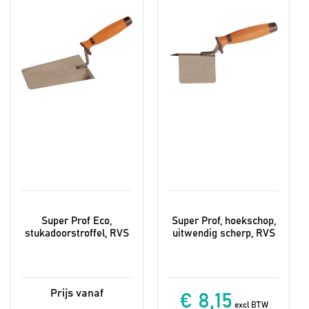
Deze
optie
kan
gekozen
worden
op
de
productpagina
Super Prof Eco,
Super Prof, hoekschop,
stukadoorstroffel, RVS
uitwendig scherp, RVS
€ 8,15
excl BTW