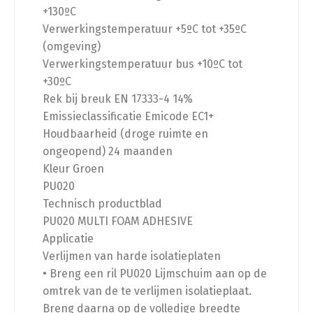
+130ºC
Verwerkingstemperatuur +5ºC tot +35ºC
(omgeving)
Verwerkingstemperatuur bus +10ºC tot
+30ºC
Rek bij breuk EN 17333-4 14%
Emissieclassificatie Emicode EC1+
Houdbaarheid (droge ruimte en
ongeopend) 24 maanden
Kleur Groen
PU020
Technisch productblad
PU020 MULTI FOAM ADHESIVE
Applicatie
Verlijmen van harde isolatieplaten
• Breng een ril PU020 Lijmschuim aan op de
omtrek van de te verlijmen isolatieplaat.
Breng daarna op de volledige breedte