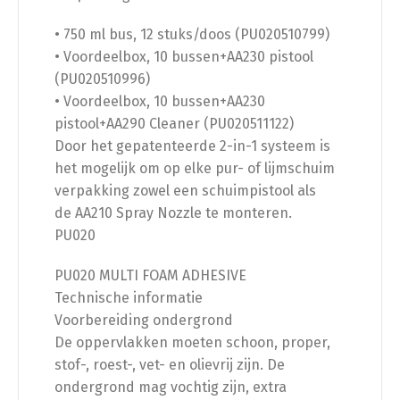
• 750 ml bus, 12 stuks/doos (PU020510799)
• Voordeelbox, 10 bussen+AA230 pistool
(PU020510996)
• Voordeelbox, 10 bussen+AA230
pistool+AA290 Cleaner (PU020511122)
Door het gepatenteerde 2-in-1 systeem is
het mogelijk om op elke pur- of lijmschuim
verpakking zowel een schuimpistool als
de AA210 Spray Nozzle te monteren.
PU020
PU020 MULTI FOAM ADHESIVE
Technische informatie
Voorbereiding ondergrond
De oppervlakken moeten schoon, proper,
stof-, roest-, vet- en olievrij zijn. De
ondergrond mag vochtig zijn, extra