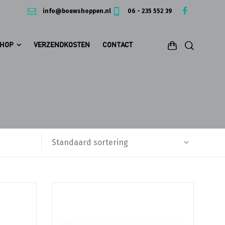
info@bouwshoppen.nl
06 - 235 552 39
HOP
VERZENDKOSTEN
CONTACT
Standaard sortering