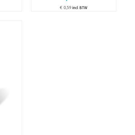
€ 0,59
incl BTW