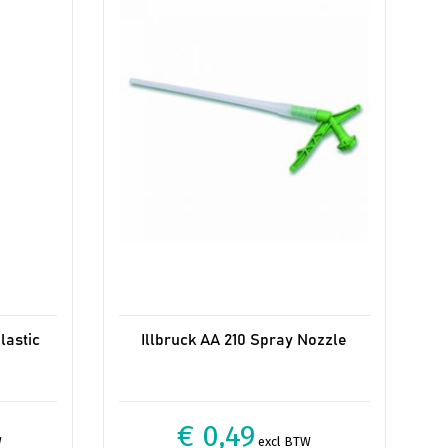
lastic
Illbruck AA 210 Spray Nozzle
€ 0,49
W
excl BTW