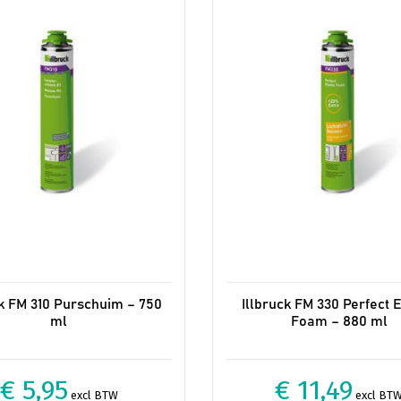
ck FM 310 Purschuim – 750
Illbruck FM 330 Perfect E
ml
Foam – 880 ml
€ 5,95
€ 11,49
excl BTW
excl BT