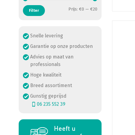
Min. prijs
Max. prijs
Prijs:
€0
—
€20
Filter
Snelle levering
Garantie op onze producten
Advies op maat van
professionals
Hoge kwaliteit
Breed assortiment
Gunstig geprijsd
06 235 552 39
Heeft u
a