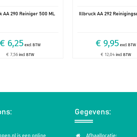
ck AA 290 Reiniger 500 ML
Illbruck AA 292 Reiniging
€ 6,25
€ 9,95
excl BTW
excl BTW
€ 7,56
€ 12,04
incl BTW
incl BTW
ons:
Gegevens:
pen.nl is een online
Afhaallocatie: