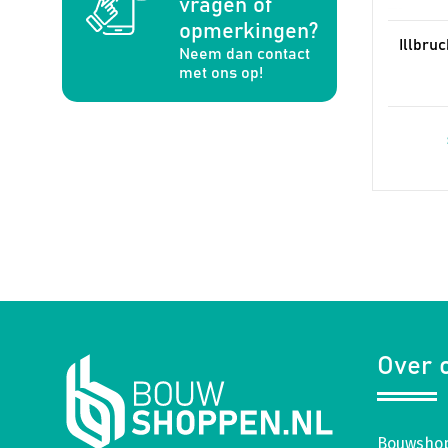
vragen of
opmerkingen?
Illbru
Neem dan contact
met ons op!
Over 
Bouwshop