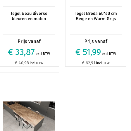
Tegel Beau diverse
Tegel Breda 60*60 cm
kleuren en maten
Beige en Warm Grijs
€ 33,87
€ 51,99
excl BTW
excl BTW
€ 40,98
€ 62,91
incl BTW
incl BTW
Dit
product
heeft
meerdere
variaties.
Deze
optie
kan