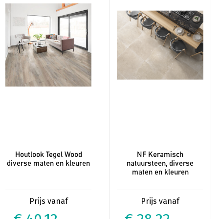
variaties.
variaties.
Deze
Deze
optie
optie
kan
kan
gekozen
gekozen
worden
worden
op
op
de
de
productpagina
productpagina
Houtlook Tegel Wood
NF Keramisch
diverse maten en kleuren
natuursteen, diverse
maten en kleuren
€ 40,12
€ 28,22