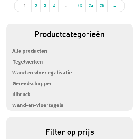
1
2
3
4
…
23
24
25
→
Productcategorieën
Alle producten
Tegelwerken
Wand en vloer egalisatie
Gereedschappen
Illbruck
Wand-en-vloertegels
Filter op prijs