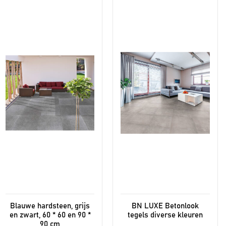
product
product
heeft
heeft
meerdere
meerdere
variaties.
variaties.
Deze
Deze
optie
optie
kan
kan
gekozen
gekozen
worden
worden
op
op
de
de
productpagina
productpagina
Blauwe hardsteen, grijs
BN LUXE Betonlook
en zwart, 60 * 60 en 90 *
tegels diverse kleuren
90 cm