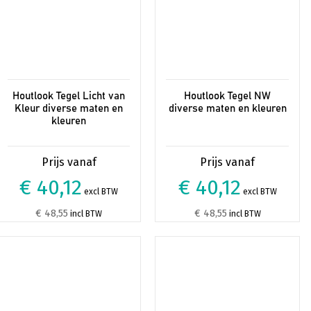
de
de
productpagina
productpagina
Houtlook Tegel Licht van
Houtlook Tegel NW
Kleur diverse maten en
diverse maten en kleuren
kleuren
€ 40,12
€ 40,12
excl BTW
excl BTW
€ 48,55
€ 48,55
incl BTW
incl BTW
Dit
Dit
product
product
heeft
heeft
meerdere
meerdere