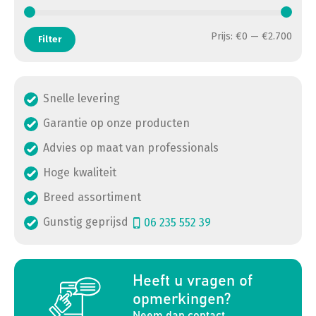
Min. 
Max. 
Prijs:
€0
—
€2.700
Filter
Snelle levering
Garantie op onze producten
Advies op maat van professionals
Hoge kwaliteit
Breed assortiment
Gunstig geprijsd
06 235 552 39
a
Heeft u vragen of
opmerkingen?
Neem dan contact