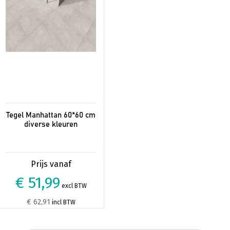
gekozen
worden
op
de
productpagina
Tegel Manhattan 60*60 cm
diverse kleuren
€ 51,99
excl BTW
€ 62,91
incl BTW