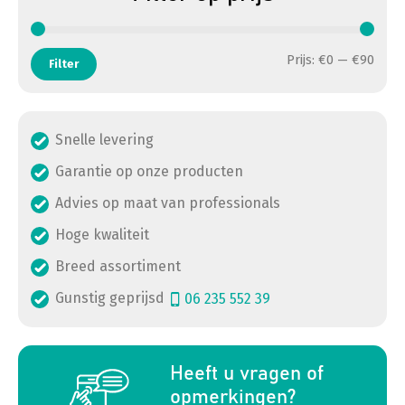
Min. 
Max. 
Prijs:
€0
—
€90
Filter
Snelle levering
Garantie op onze producten
Advies op maat van professionals
Hoge kwaliteit
Breed assortiment
Gunstig geprijsd
06 235 552 39
a
Heeft u vragen of
opmerkingen?