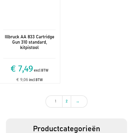
Illbruck AA 833 Cartridge
Gun 310 standard,
kitpistool
€ 7,49
excl BTW
€ 9,06
incl BTW
1
2
→
Productcategorieën