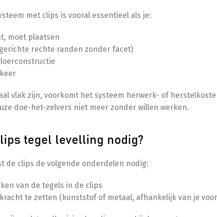
ysteem met clips is vooral essentieel als je:
at, moet plaatsen
(gerichte rechte randen zonder facet)
loerconstructie
 keer
aal vlak zijn, voorkomt het systeem herwerk- of herstelkost
uze doe-het-zelvers niet meer zonder willen werken.
ips tegel levelling nodig?
ast de clips de volgende onderdelen nodig:
en van de tegels in de clips
racht te zetten (kunststof of metaal, afhankelijk van je voo