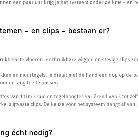
innen een paar uur krijg je het systeem onder de knie – en h
stemen – en clips – bestaan er?
rukbelaste vloeren. Herbruikbare wiggen en stevige clips zo
kken en muurtegels. Je draait met de hand een dop op de bas
zonder tang toe te passen.
eedtes van 1 t/m 3 mm en tegelhoogtes variërend van 3 tot zel
ke, slijtvaste clips. De keuze voor het systeem hangt af van je
ing écht nodig?