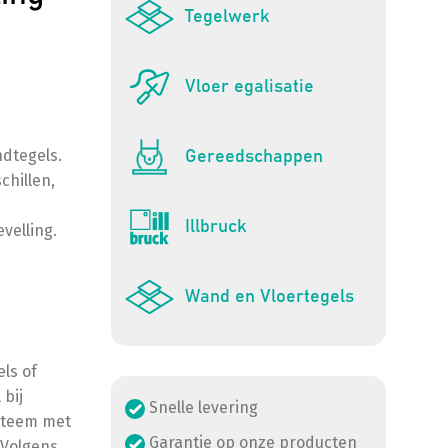
Tegelwerk
Vloer egalisatie
ndtegels.
Gereedschappen
chillen,
Illbruck
velling.
Wand en Vloertegels
ls of
 bij
Snelle levering
ysteem met
Garantie op onze producten
 Volgens