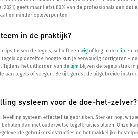
, 2021) geeft maar liefst 80% van de professionals aan dat 
taat en minder opleverpunten.
teem in de praktijk?
 clips tussen de tegels, schuift een
wig
of keg in de
clip
en fi
tegels op dezelfde hoogte kun je eenvoudig corrigeren – g
. Tijdens het uitharden van de
lijm
blijven de tegels strak in 
 aan tegels of voegen. Bekijk gerust de uitgebreide instruct
elling systeem voor de doe-het-zelver?
levelling systeem effectief te gebruiken. Sterker nog, wij zi
at behalen dan met ouderwetse tegelkruisjes alleen. Onze kla
geleverde gebruikersinstructies en het makkelijke bestelpr