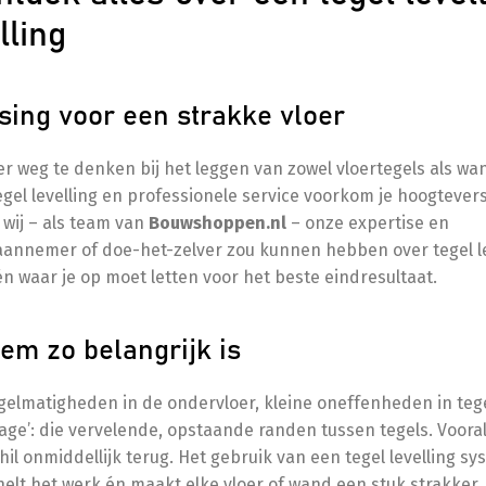
lling
ssing voor een strakke vloer
er weg te denken bij het leggen van zowel vloertegels als wa
el levelling en professionele service voorkom je hoogtevers
 wij – als team van
Bouwshoppen.nl
– onze expertise en
 aannemer of doe-het-zelver zou kunnen hebben over tegel le
én waar je op moet letten voor het beste eindresultaat.
em zo belangrijk is
regelmatigheden in de ondervloer, kleine oneffenheden in tege
ppage’: die vervelende, opstaande randen tussen tegels. Vooral
chil onmiddellijk terug. Het gebruik van een tegel levelling s
nelt het werk én maakt elke vloer of wand een stuk strakker.