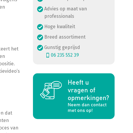
een
Advies op maat van
professionals
Hoge kwaliteit
Breed assortiment
Gunstig geprijsd
xeert het
06 235 552 39
een
positie.
ievideo’s
Heeft u
a
vragen of
opmerkingen?
Neem dan contact
met ons op!
en dat
nten
oces van