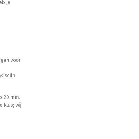
eb je
rgen voor
isclip.
fs 20 mm.
 klus; wij