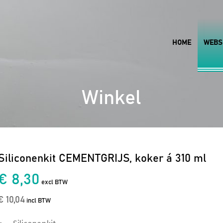
HOME
WEBS
Winkel
Siliconenkit CEMENTGRIJS, koker á 310 ml
€ 8,30
excl BTW
€ 10,04
incl BTW