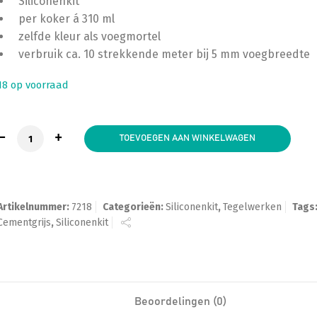
Siliconenkit
per koker á 310 ml
zelfde kleur als voegmortel
verbruik ca. 10 strekkende meter bij 5 mm voegbreedte
18 op voorraad
Siliconenkit CEMENTGRIJS, koker á 310 ml aantal
TOEVOEGEN AAN WINKELWAGEN
Artikelnummer:
7218
Categorieën:
Siliconenkit
,
Tegelwerken
Tags
Cementgrijs
,
Siliconenkit
Beoordelingen (0)