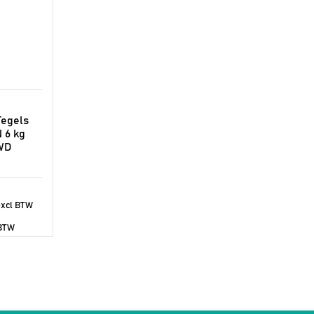
Tegels
 6 kg
 WD
xcl BTW
 BTW