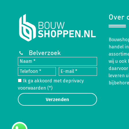
Over 
Bouwshop
handel in
Belverzoek
assortim
wij u ook
daarvoor 
leveren u
Ik ga akkoord met de
privacy
bijbehor
voorwaarden
(*)