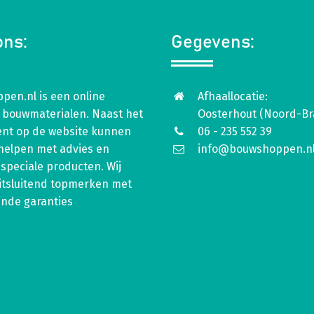
ons:
Gegevens:
pen.nl is een online
Afhaallocatie:
 bouwmaterialen. Naast het
Oosterhout (Noord-Br
ent op de website kunnen
06 - 235 552 39
 helpen met advies en
info@bouwshoppen.n
speciale producten. Wij
itsluitend topmerken met
ende garanties