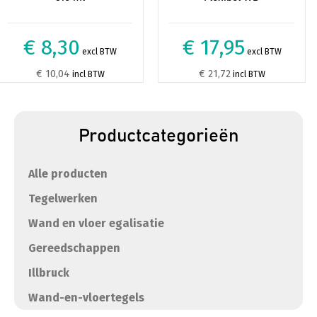
€ 8,30
€ 17,95
excl BTW
excl BTW
€ 10,04
€ 21,72
incl BTW
incl BTW
Productcategorieën
Alle producten
Tegelwerken
Wand en vloer egalisatie
Gereedschappen
Illbruck
Wand-en-vloertegels