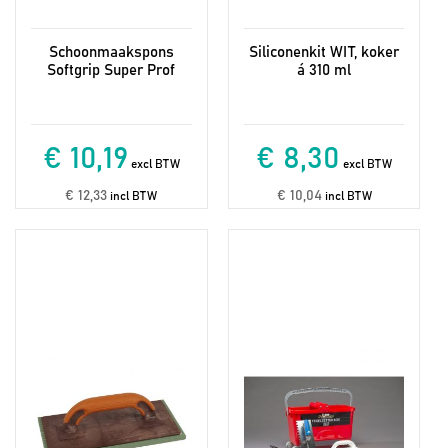
Schoonmaakspons
Siliconenkit WIT, koker
Softgrip Super Prof
á 310 ml
€ 10,19
€ 8,30
excl BTW
excl BTW
€ 12,33
€ 10,04
incl BTW
incl BTW