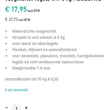
€ 17,95
excl BTW
€ 21,72
incl BTW
Waterdichte voegmortel
Verpakt in een emmer á 6 kg
voor wand en vloertegels
Flexibel, slijtvast en waterafstotend
voor keramiek, plavuizen, mozaïek, hardgebakken
tegels en niet verkleurend natuursteen
Voegbreedte 1-6 mm
Verzendkosten tot 10 kg € 6,50
6 op voorraad
Voegmortel Tegels WIT 6 kg Flexibel WD aantal