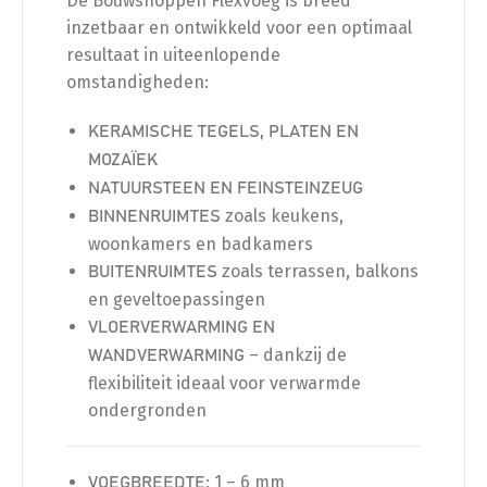
De Bouwshoppen Flexvoeg is breed
inzetbaar en ontwikkeld voor een optimaal
resultaat in uiteenlopende
omstandigheden:
KERAMISCHE TEGELS, PLATEN EN
MOZAÏEK
NATUURSTEEN EN FEINSTEINZEUG
zoals keukens,
BINNENRUIMTES
woonkamers en badkamers
zoals terrassen, balkons
BUITENRUIMTES
en geveltoepassingen
VLOERVERWARMING EN
– dankzij de
WANDVERWARMING
flexibiliteit ideaal voor verwarmde
ondergronden
: 1 – 6 mm
VOEGBREEDTE