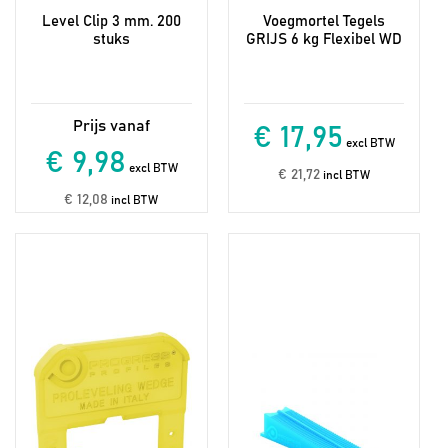
Level Clip 3 mm. 200
Voegmortel Tegels
stuks
GRIJS 6 kg Flexibel WD
€ 17,95
excl BTW
€ 9,98
excl BTW
€ 21,72
incl BTW
€ 12,08
incl BTW
Dit
Dit
product
product
heeft
heeft
meerdere
meerdere
variaties.
variaties.
Deze
Deze
optie
optie
kan
kan
gekozen
gekozen