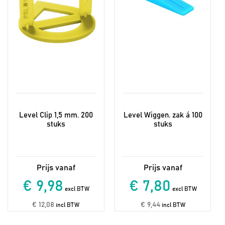
worden
worden
op
op
de
de
productpagina
productpagina
Level Clip 1,5 mm. 200
Level Wiggen. zak á 100
stuks
stuks
€ 9,98
€ 7,80
excl BTW
excl BTW
€ 12,08
€ 9,44
incl BTW
incl BTW