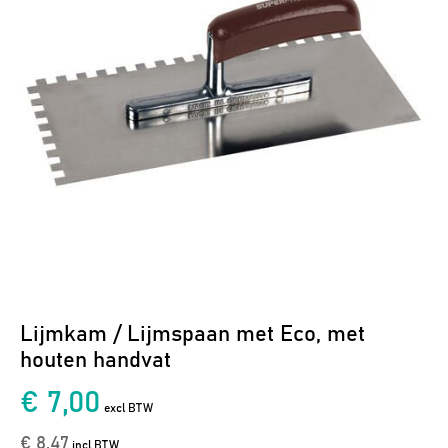
Lijmkam / Lijmspaan met Eco, met
houten handvat
€ 7,00
excl BTW
€ 8,47
incl BTW