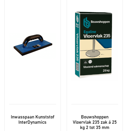
heeft
meerdere
variaties.
Deze
optie
kan
gekozen
worden
op
de
productpagina
Inwasspaan Kunststof
Bouwshoppen
InterDynamics
Vloervlak 235 zak á 25
kg 2 tot 35 mm