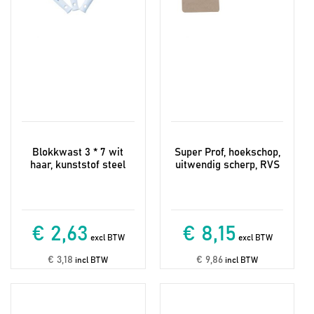
Blokkwast 3 * 7 wit
Super Prof, hoekschop,
haar, kunststof steel
uitwendig scherp, RVS
€ 2,63
€ 8,15
excl BTW
excl BTW
€ 3,18
€ 9,86
incl BTW
incl BTW
Dit
product