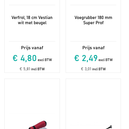
Verfrol, 18 cm Vestian
Voegrubber 180 mm
wit met beugel
Super Prof
€ 4,80
€ 2,49
excl BTW
excl BTW
€ 5,81
€ 3,01
incl BTW
incl BTW
Dit
product
heeft
meerdere
variaties.
Deze
optie