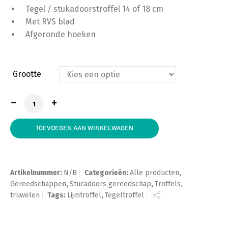
Tegel / stukadoorstroffel 14 of 18 cm
Met RVS blad
Afgeronde hoeken
Grootte
Super Prof Eco, stukadoorstroffel, RVS aantal
TOEVOEGEN AAN WINKELWAGEN
Artikelnummer:
N/B
Categorieën:
Alle producten
,
Gereedschappen
,
Stucadoors gereedschap
,
Troffels,
truwelen
Tags:
Lijmtroffel
,
Tegeltroffel