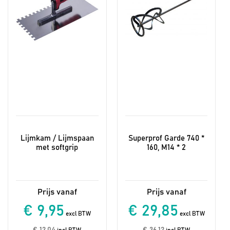
kan
gekozen
worden
op
de
productpagina
Lijmkam / Lijmspaan
Superprof Garde 740 *
met softgrip
160, M14 * 2
€ 9,95
€ 29,85
excl BTW
excl BTW
€ 12,04
€ 36,12
incl BTW
incl BTW