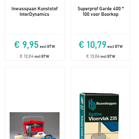
Inwasspaan Kunststof
Superprof Garde 400 *
InterDynamics
100 voor Boorkop
€ 9,95
€ 10,79
excl BTW
excl BTW
€ 12,04
€ 13,06
incl BTW
incl BTW
Dit
product
heeft
meerdere
variaties.
Deze
optie
kan
gekozen