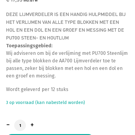
€ 17,53
incl BTW
DEZE LIJMVERDELER IS EEN HANDIG HULPMIDDEL BIJ
HET VERLIJMEN VAN ALLE TYPE BLOKKEN MET EEN
HOL EN EEN DOL EN EEN GROEF EN MESSING MET DE
PU700 STEEN- EN HOUTLIJM
Toepassingsgebied:
Wij adviseren om bij de verlijming met PU700 Steenlijm
bij alle type blokken de AA700 Lijmverdeler toe te
passen, zeker bij blokken met een hol en een dol en
een groef en messing.
Wordt geleverd per 12 stuks
3 op voorraad (kan nabesteld worden)
Illbruck AA 700 lijmverdeler 12 stuks aantal