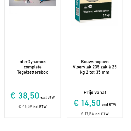
worden
op
de
productpagina
InterDynamics
Bouwshoppen
complete
Vloervlak 235 zak á 25
Tegelzettersbox
kg 2 tot 35 mm
€ 38,50
excl BTW
€ 14,50
excl BTW
€ 46,59
incl BTW
€ 17,54
incl BTW