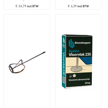
€ 24,79
€ 6,39
incl BTW
incl BTW
Dit
product
heeft
meerdere
variaties.
Deze
optie
kan
gekozen
worden
op
de
productpagina