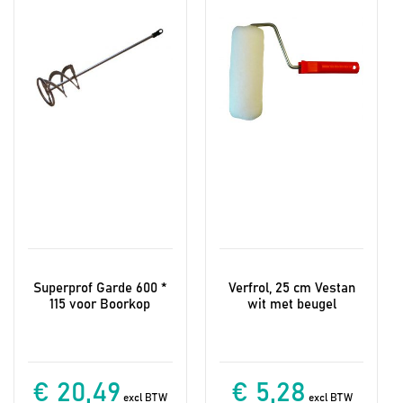
Superprof Garde 600 *
Verfrol, 25 cm Vestan
115 voor Boorkop
wit met beugel
€ 20,49
€ 5,28
excl BTW
excl BTW