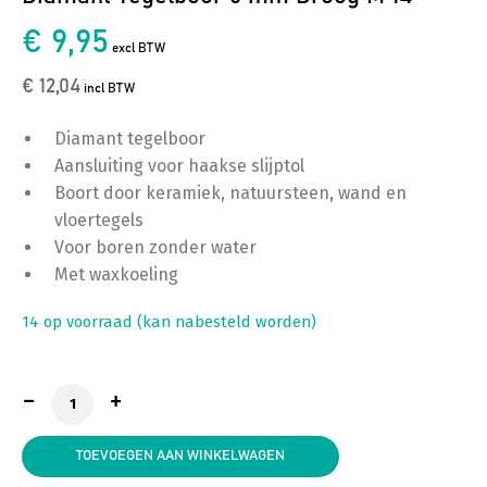
€ 9,95
excl BTW
€ 12,04
incl BTW
Diamant tegelboor
Aansluiting voor haakse slijptol
Boort door keramiek, natuursteen, wand en
vloertegels
Voor boren zonder water
Met waxkoeling
14 op voorraad (kan nabesteld worden)
Diamant Tegelboor 6 mm Droog M 14 aantal
TOEVOEGEN AAN WINKELWAGEN