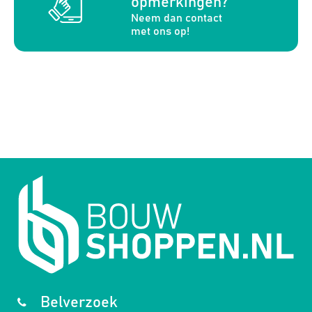
opmerkingen?
Neem dan contact
met ons op!
Belverzoek