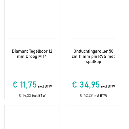
Diamant Tegelboor 12
Ontluchtingsroller 50
mm Droog M 14
cm 11 mm pin RVS met
spatkap
€ 11,75
€ 34,95
excl BTW
excl BTW
€ 14,22
€ 42,29
incl BTW
incl BTW