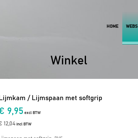
HOME
WEBS
Winkel
Lijmkam / Lijmspaan met softgrip
€ 9,95
excl BTW
€ 12,04
incl BTW