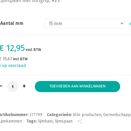
Lijmspaan met softgrip, RVS
Aantal mm
€ 12,95
excl BTW
€ 15,67
incl BTW
5 op voorraad
Lijmkam / Lijmspaan met softgrip aantal
TOEVOEGEN AAN WINKELWAGEN
Artikelnummer:
277799
Categorieën:
Alle producten
,
Gereedschapp
Lijmkammen
Tags:
lijmkam
,
lijmspaan