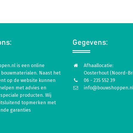
ons:
Gegevens:
pen.nl is een online
Afhaallocatie:
 bouwmaterialen. Naast het
Oosterhout (Noord-Br
ent op de website kunnen
06 - 235 552 39
 helpen met advies en
info@bouwshoppen.n
speciale producten. Wij
itsluitend topmerken met
ende garanties