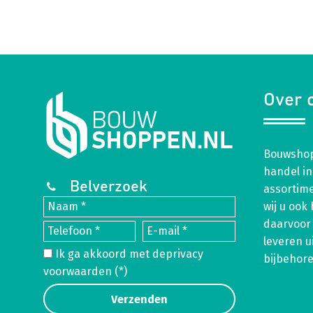
Over 
Bouwshop
handel in
Belverzoek
assortim
wij u ook
daarvoor 
leveren u
Ik ga akkoord met de
privacy
bijbehor
voorwaarden
(*)