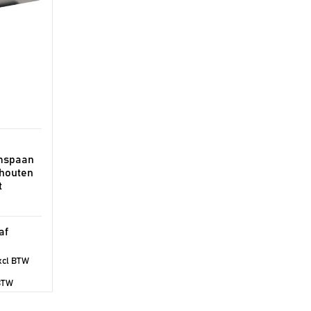
jmspaan
 houten
t
cl BTW
BTW