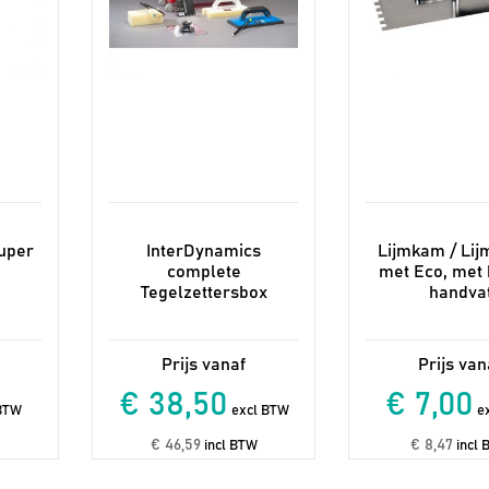
worden
op
de
productpagina
uper
InterDynamics
Lijmkam / Li
complete
met Eco, met
Tegelzettersbox
handva
€ 38,50
€ 7,00
BTW
excl BTW
ex
€ 46,59
€ 8,47
incl BTW
incl 