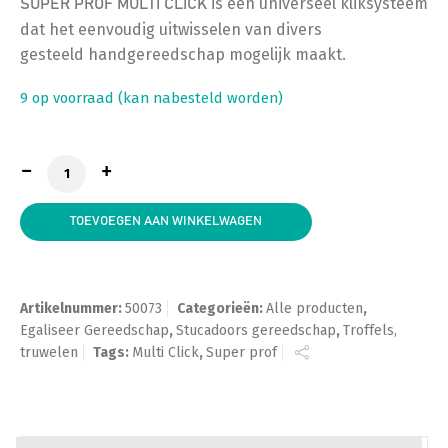
is een universeel kliksysteem
SUPER PROF MULTI CLICK
dat het eenvoudig uitwisselen van divers
gesteeld handgereedschap mogelijk maakt.
9 op voorraad (kan nabesteld worden)
Super Prof, Multi Click kunststof verlengstuk aantal
TOEVOEGEN AAN WINKELWAGEN
Artikelnummer:
50073
Categorieën:
Alle producten
,
Egaliseer Gereedschap
,
Stucadoors gereedschap
,
Troffels,
truwelen
Tags:
Multi Click
,
Super prof