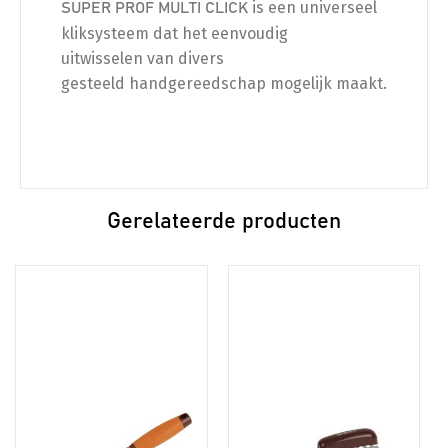
is een universeel
SUPER PROF MULTI CLICK
kliksysteem dat het eenvoudig
uitwisselen van divers
gesteeld handgereedschap mogelijk maakt.
Gerelateerde producten
Dit
Dit
product
product
heeft
heeft
meerdere
meerdere
variaties.
variaties.
Deze
Deze
optie
optie