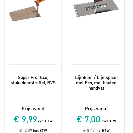
kan
kan
gekozen
gekozen
worden
worden
op
op
de
de
productpagina
productpagina
Super Prof Eco,
Lijmkam / Lijmspaan
stukadoorstroffel, RVS
met Eco, met houten
handvat
€ 9,99
€ 7,00
excl BTW
excl BTW
€ 12,09
€ 8,47
incl BTW
incl BTW