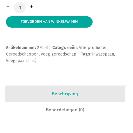
Inwasspaan Kunststof InterDynamics aantal
TOEVOEGEN AAN WINKELWAGEN
Artikelnummer:
27053
Categorieën:
Alle producten
,
Gereedschappen
,
Voeg gereedschap
Tags:
inwasspaan
,
Voegspaan
Beschrijving
Beoordelingen (0)