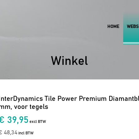
HOME
WEBS
Winkel
InterDynamics Tile Power Premium Diamantbl
mm, voor tegels
€ 39,95
excl BTW
€ 48,34
incl BTW