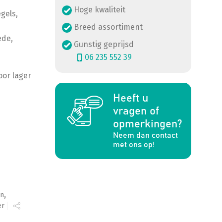
Hoge kwaliteit
gels,
Breed assortiment
ede,
Gunstig geprijsd
06 235 552 39
oor lager
Heeft u
a
vragen of
opmerkingen?
Neem dan contact
voor tegels aantal
met ons op!
en
,
er