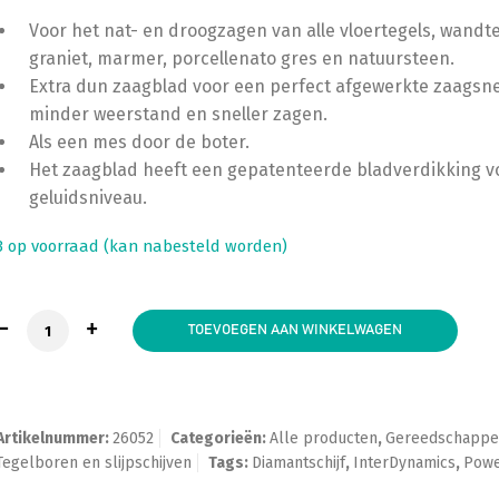
Voor het nat- en droogzagen van alle vloertegels, wandte
graniet, marmer, porcellenato gres en natuursteen.
Extra dun zaagblad voor een perfect afgewerkte zaagsn
minder weerstand en sneller zagen.
Als een mes door de boter.
Het zaagblad heeft een gepatenteerde bladverdikking v
geluidsniveau.
3 op voorraad (kan nabesteld worden)
InterDynamics Tile Power Premium Diamantblad 125 mm, 
TOEVOEGEN AAN WINKELWAGEN
Artikelnummer:
26052
Categorieën:
Alle producten
,
Gereedschapp
Tegelboren en slijpschijven
Tags:
Diamantschijf
,
InterDynamics
,
Pow