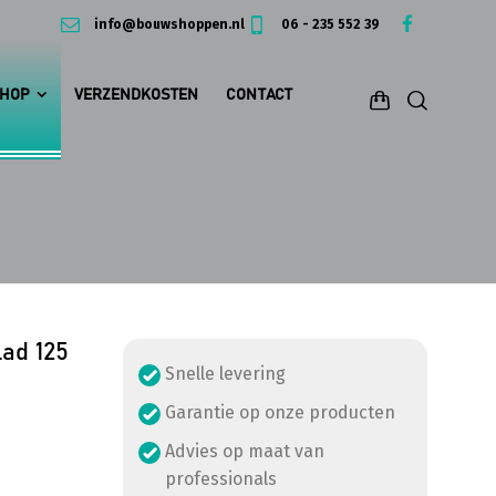
info@bouwshoppen.nl
06 - 235 552 39
HOP
VERZENDKOSTEN
CONTACT
ad 125
Snelle levering
Garantie op onze producten
Advies op maat van
professionals