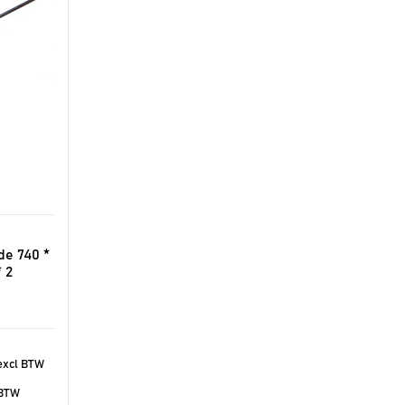
de 740 *
* 2
xcl BTW
 BTW