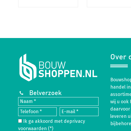
Over 
Bouwshop
handel in
Belverzoek
assortim
wij u ook
daarvoor 
leveren u
Ik ga akkoord met de
privacy
bijbehor
voorwaarden
(*)