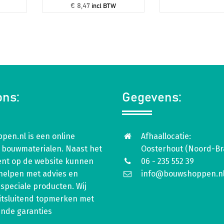
€ 8,47
incl BTW
ons:
Gegevens:
pen.nl is een online
Afhaallocatie:
 bouwmaterialen. Naast het
Oosterhout (Noord-Br
ent op de website kunnen
06 - 235 552 39
 helpen met advies en
info@bouwshoppen.n
speciale producten. Wij
itsluitend topmerken met
ende garanties