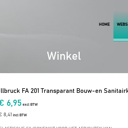
HOME
WEBS
Winkel
Illbruck FA 201 Transparant Bouw-en Sanitairk
€ 6,95
excl BTW
€ 8,41
incl BTW