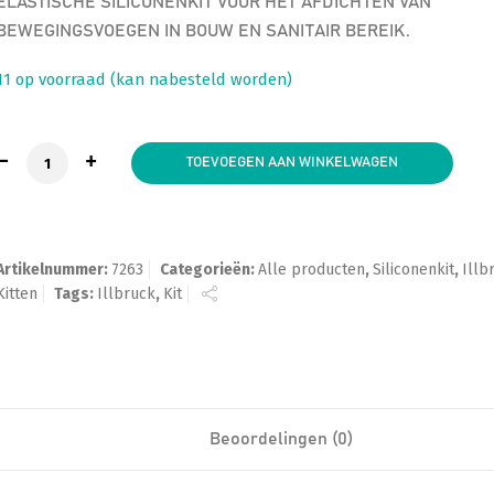
ELASTISCHE SILICONENKIT VOOR HET AFDICHTEN VAN
BEWEGINGSVOEGEN IN BOUW EN SANITAIR BEREIK.
11 op voorraad (kan nabesteld worden)
Illbruck FA 201 Transparant Bouw-en Sanitairkit aantal
TOEVOEGEN AAN WINKELWAGEN
Artikelnummer:
7263
Categorieën:
Alle producten
,
Siliconenkit
,
Illb
Kitten
Tags:
Illbruck
,
Kit
Beoordelingen (0)