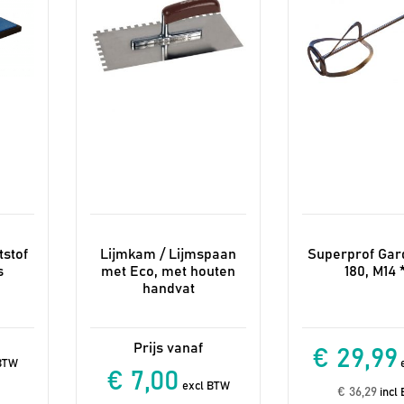
kan
gekozen
worden
op
de
productpagina
stof
Lijmkam / Lijmspaan
Superprof Gar
s
met Eco, met houten
180, M14 
handvat
€ 29,99
BTW
e
€ 7,00
excl BTW
€ 36,29
incl