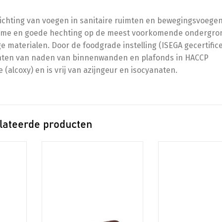
dichting van voegen in sanitaire ruimten en bewegingsvoege
rzame en goede hechting op de meest voorkomende ondergr
e materialen. Door de foodgrade instelling (ISEGA gecertific
ichten van naden van binnenwanden en plafonds in HACCP
(alcoxy) en is vrij van azijngeur en isocyanaten.
lateerde producten
Dit
product
heeft
meerdere
variaties.
Deze
optie