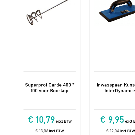
Superprof Garde 400 *
Inwasspaan Kunst
100 voor Boorkop
InterDynamic
€ 10,79
€ 9,95
excl BTW
excl 
€ 13,06
€ 12,04
incl BTW
incl BTW