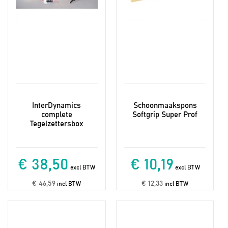
InterDynamics
Schoonmaakspons
complete
Softgrip Super Prof
Tegelzettersbox
€ 38,50
€ 10,19
excl BTW
excl BTW
€ 46,59
€ 12,33
incl BTW
incl BTW
Dit
product