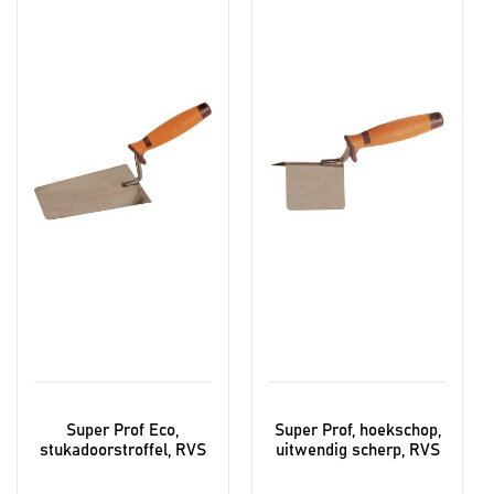
heeft
meerdere
variaties.
Deze
optie
kan
gekozen
worden
op
de
productpagina
Super Prof Eco,
Super Prof, hoekschop,
stukadoorstroffel, RVS
uitwendig scherp, RVS