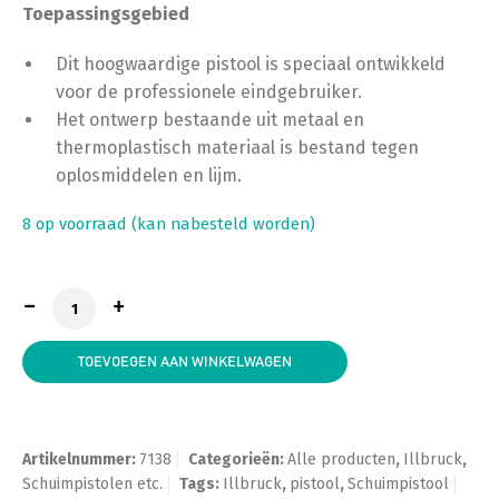
Toepassingsgebied
Dit hoogwaardige pistool is speciaal ontwikkeld
voor de professionele eindgebruiker.
Het ontwerp bestaande uit metaal en
thermoplastisch materiaal is bestand tegen
oplosmiddelen en lijm.
8 op voorraad (kan nabesteld worden)
Illbruck AA 250 Foam Gun Pro aantal
TOEVOEGEN AAN WINKELWAGEN
Artikelnummer:
7138
Categorieën:
Alle producten
,
Illbruck
,
Schuimpistolen etc.
Tags:
Illbruck
,
pistool
,
Schuimpistool