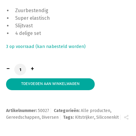
Zuurbestendig
Super elastisch
Slijtvast
4 delige set
3 op voorraad (kan nabesteld worden)
Kitstrijker Set Super Prof aantal
TOEVOEGEN AAN WINKELWAGEN
Artikelnummer:
50027
Categorieën:
Alle producten
,
Gereedschappen
,
Diversen
Tags:
Kitstrijker
,
Siliconenkit