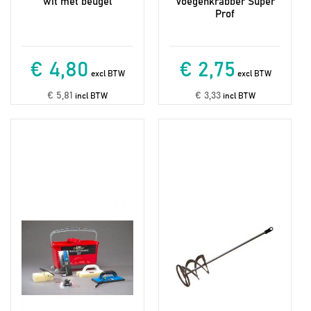
wit met beugel
Voegenkrabber Super
Prof
€ 4,80
€ 2,75
excl BTW
excl BTW
€ 5,81
€ 3,33
incl BTW
incl BTW