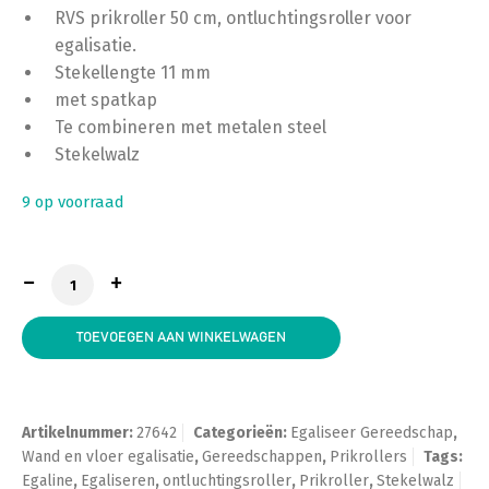
RVS prikroller 50 cm, ontluchtingsroller voor
egalisatie.
Stekellengte 11 mm
met spatkap
Te combineren met metalen steel
Stekelwalz
9 op voorraad
Ontluchtingsroller 50 cm 11 mm pin RVS met spatkap
TOEVOEGEN AAN WINKELWAGEN
Artikelnummer:
27642
Categorieën:
Egaliseer Gereedschap
,
Wand en vloer egalisatie
,
Gereedschappen
,
Prikrollers
Tags:
Egaline
,
Egaliseren
,
ontluchtingsroller
,
Prikroller
,
Stekelwalz