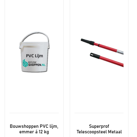
product
heeft
meerdere
variaties.
Deze
optie
kan
gekozen
worden
op
de
productpagina
Bouwshoppen PVC lijm,
Superprof
emmer á 12 kg
Telescoopsteel Metaal