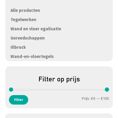
Alle producten
Tegelwerken
Wand en vloer egalisatie
Gereedschappen
Illbruck
Wand-en-vloertegels
Filter op prijs
Min. 
Max. 
Prijs:
€0
—
€100
Filter