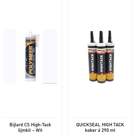
product
heeft
meerdere
variaties.
Deze
optie
kan
gekozen
worden
op
de
productpagina
Bijlard CS High-Tack
QUICKSEAL HIGH TACK
lijmkit – Wit
koker á 290 ml