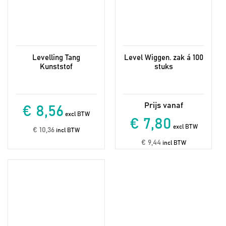
productpagina
Levelling Tang
Level Wiggen. zak á 100
Kunststof
stuks
€ 8,56
excl BTW
€ 7,80
excl BTW
€ 10,36
incl BTW
€ 9,44
incl BTW