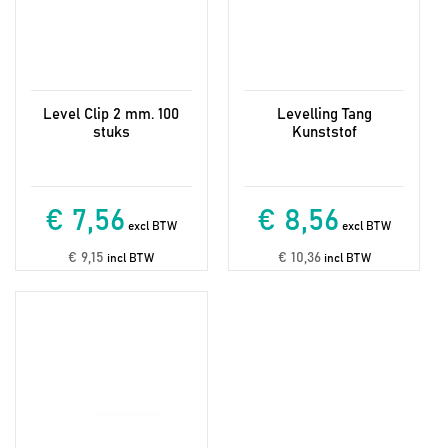
Level Clip 2 mm. 100
Levelling Tang
stuks
Kunststof
€ 7,56
€ 8,56
excl BTW
excl BTW
€ 9,15
€ 10,36
incl BTW
incl BTW
Dit
product
heeft
meerdere
variaties.
Deze