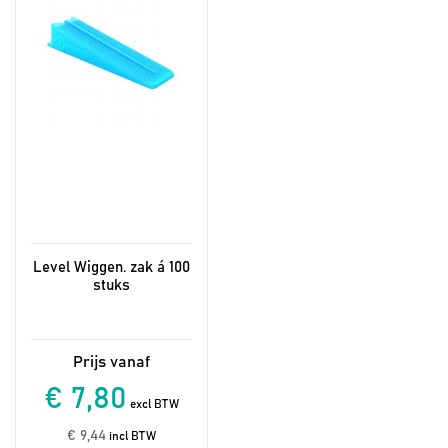
optie
kan
gekozen
worden
op
de
productpagina
Level Wiggen. zak á 100
stuks
€ 7,80
excl BTW
€ 9,44
incl BTW