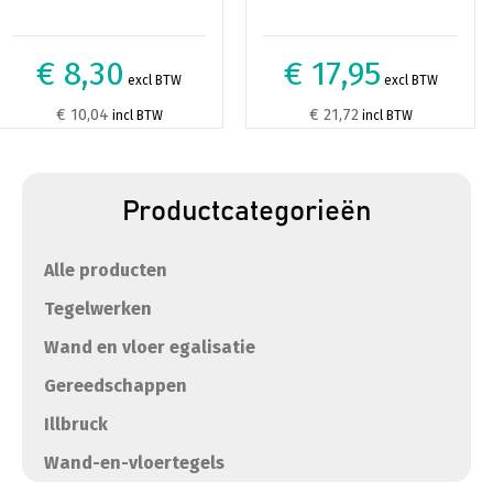
€ 8,30
€ 17,95
excl BTW
excl BTW
€ 10,04
€ 21,72
incl BTW
incl BTW
Productcategorieën
Alle producten
Tegelwerken
Wand en vloer egalisatie
Gereedschappen
Illbruck
Wand-en-vloertegels