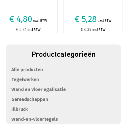
€ 4,80
€ 5,28
excl BTW
excl BTW
€ 5,81
€ 6,39
incl BTW
incl BTW
Productcategorieën
Alle producten
Tegelwerken
Wand en vloer egalisatie
Gereedschappen
Illbruck
Wand-en-vloertegels