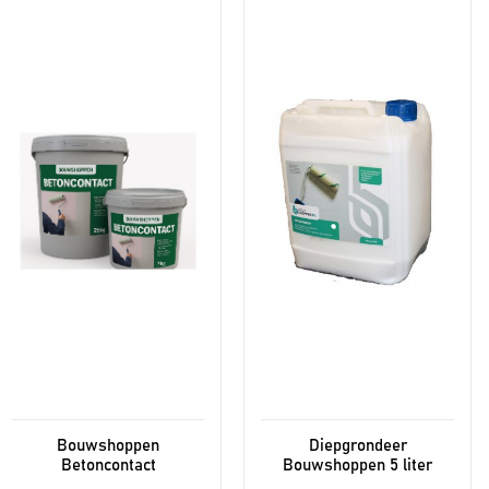
product
heeft
meerdere
variaties.
Deze
optie
kan
gekozen
worden
op
de
productpagina
Bouwshoppen
Diepgrondeer
Betoncontact
Bouwshoppen 5 liter