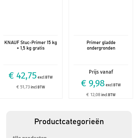
de
productpagina
KNAUF Stuc-Primer 15 kg
Primer gladde
+ 1,5 kg gratis
ondergronden
€ 42,75
excl BTW
€ 9,98
excl BTW
€ 51,73
incl BTW
€ 12,08
incl BTW
Productcategorieën