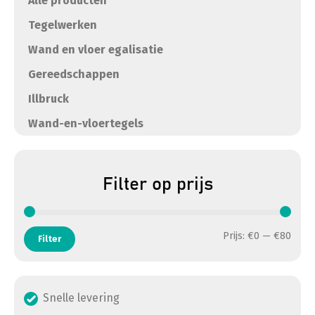
Alle producten
Tegelwerken
Wand en vloer egalisatie
Gereedschappen
Illbruck
Wand-en-vloertegels
Filter op prijs
Min. 
Max. 
Prijs:
€0
—
€80
Filter
Snelle levering