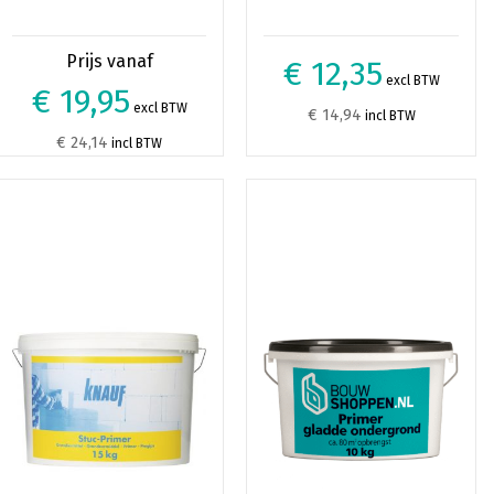
€ 12,35
excl BTW
€ 19,95
excl BTW
€ 14,94
incl BTW
€ 24,14
incl BTW
Dit
product
heeft
meerdere
variaties.
Deze
optie
kan
gekozen
worden
op