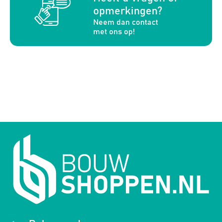
opmerkingen?
Neem dan contact
met ons op!