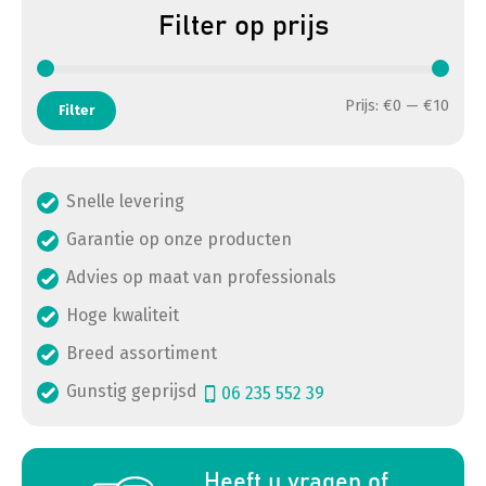
Filter op prijs
Min. 
Max. 
Prijs:
€0
—
€10
Filter
Snelle levering
Garantie op onze producten
Advies op maat van professionals
Hoge kwaliteit
Breed assortiment
Gunstig geprijsd
06 235 552 39
a
Heeft u vragen of