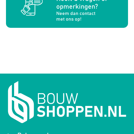
opmerkingen?
Neem dan contact
met ons op!