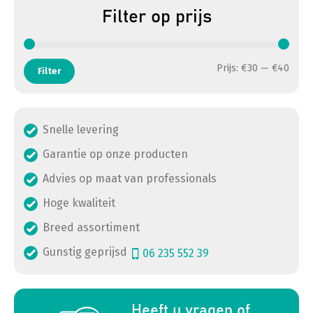
Filter op prijs
Min. 
Max. 
Prijs:
€30
—
€40
Filter
Snelle levering
Garantie op onze producten
Advies op maat van professionals
Hoge kwaliteit
Breed assortiment
Gunstig geprijsd
06 235 552 39
a
Heeft u vragen of