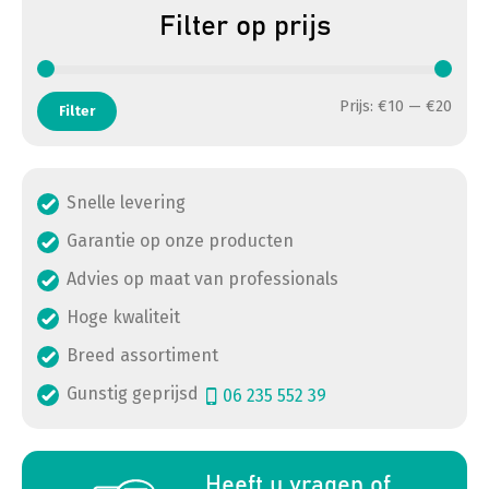
Filter op prijs
Min. 
Max. 
Prijs:
€10
—
€20
Filter
Snelle levering
Garantie op onze producten
Advies op maat van professionals
Hoge kwaliteit
Breed assortiment
Gunstig geprijsd
06 235 552 39
a
Heeft u vragen of