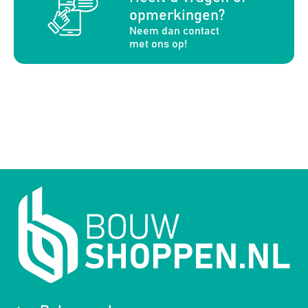
opmerkingen?
Neem dan contact
met ons op!