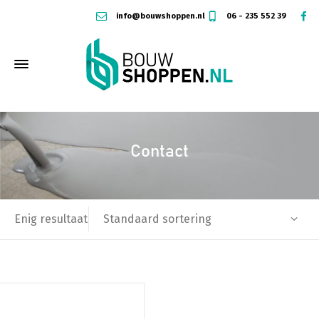
info@bouwshoppen.nl
06 - 235 552 39
Contact
Standaard sortering
Enig resultaat
Dit
product