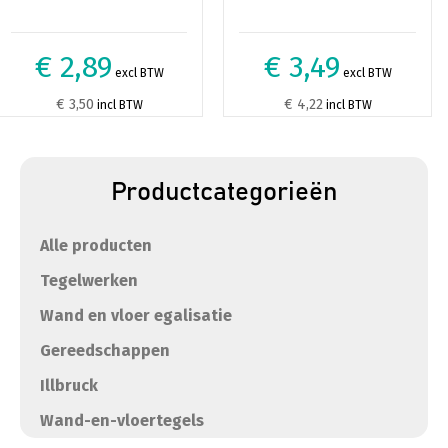
€ 2,89
€ 3,49
excl BTW
excl BTW
€ 3,50
€ 4,22
incl BTW
incl BTW
Productcategorieën
Alle producten
Tegelwerken
Wand en vloer egalisatie
Gereedschappen
Illbruck
Wand-en-vloertegels