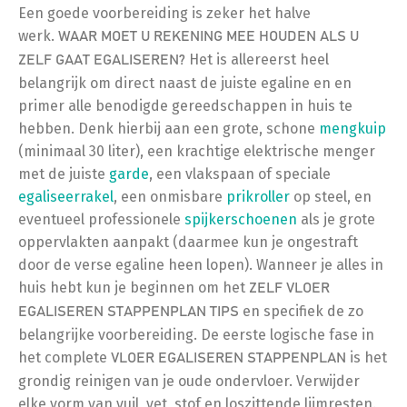
Een goede voorbereiding is zeker het halve
werk.
WAAR MOET U REKENING MEE HOUDEN ALS U
Het is allereerst heel
ZELF GAAT EGALISEREN?
belangrijk om direct naast de juiste egaline en en
primer alle benodigde gereedschappen in huis te
hebben. Denk hierbij aan een grote, schone
mengkuip
(minimaal 30 liter), een krachtige elektrische menger
met de juiste
garde
, een vlakspaan of speciale
egaliseerrakel
, een onmisbare
prikroller
op steel, en
eventueel professionele
spijkerschoenen
als je grote
oppervlakten aanpakt (daarmee kun je ongestraft
door de verse egaline heen lopen). Wanneer je alles in
huis hebt kun je beginnen om het
ZELF VLOER
en specifiek de zo
EGALISEREN STAPPENPLAN TIPS
belangrijke voorbereiding. De eerste logische fase in
het complete
is het
VLOER EGALISEREN STAPPENPLAN
grondig reinigen van je oude ondervloer. Verwijder
elke vorm van vuil, vet, stof en loszittende lijmresten.