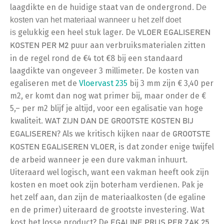
laagdikte en de huidige staat van de ondergrond.
De
kosten van het materiaal wanneer u het zelf doet
gelukkig een heel stuk lager. De
is
VLOER EGALISEREN
puur aan verbruiksmaterialen zitten
KOSTEN PER M2
in de regel rond de €4 tot €8 bij een standaard
laagdikte van ongeveer 3 millimeter. De kosten van
egaliseren met de
Vloervast 235
bij 3 mm zijn € 3,40 per
m2, er komt dan nog wat primer bij, maar onder de €
5,– per m2 blijf je altijd, voor een egalisatie van hoge
kwaliteit.
WAT ZIJN DAN DE GROOTSTE KOSTEN BIJ
? Als we kritisch kijken naar de
EGALISEREN
GROOTSTE
, is dat zonder enige twijfel
KOSTEN EGALISEREN VLOER
de arbeid wanneer je een dure vakman inhuurt.
Uiteraard wel logisch, want een vakman heeft ook zijn
kosten en moet ook zijn boterham verdienen. Pak je
het zelf aan, dan zijn de materiaalkosten (de egaline
en de primer) uiteraard de grootste investering. Wat
kost het losse product? De
EGALINE PRIJS PER ZAK 25