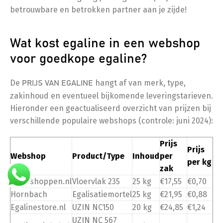
betrouwbare en betrokken partner aan je zijde!
Wat kost egaline in een webshop
voor goedkope egaline?
De
hangt af van merk, type,
PRIJS VAN EGALINE
zakinhoud en eventueel bijkomende leveringstarieven.
Hieronder een geactualiseerd overzicht van prijzen bij
verschillende populaire webshops (controle: juni 2024):
Prijs
Prijs
Webshop
Product/Type
Inhoud
per
per kg
zak
Bouwshoppen.nl
Vloervlak 235
25 kg
€17,55
€0,70
Hornbach
Egalisatiemortel
25 kg
€21,95
€0,88
Egalinestore.nl
UZIN NC150
20 kg
€24,85
€1,24
UZIN NC 567