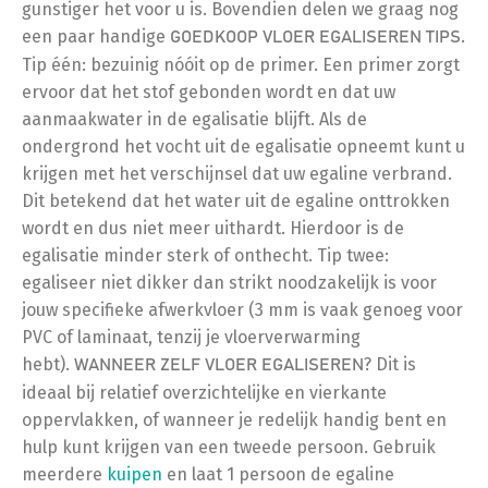
gunstiger het voor u is. Bovendien delen we graag nog
een paar handige
.
GOEDKOOP VLOER EGALISEREN TIPS
Tip één: bezuinig nóóit op de primer. Een primer zorgt
ervoor dat het stof gebonden wordt en dat uw
aanmaakwater in de egalisatie blijft. Als de
ondergrond het vocht uit de egalisatie opneemt kunt u
krijgen met het verschijnsel dat uw egaline verbrand.
Dit betekend dat het water uit de egaline onttrokken
wordt en dus niet meer uithardt. Hierdoor is de
egalisatie minder sterk of onthecht. Tip twee:
egaliseer niet dikker dan strikt noodzakelijk is voor
jouw specifieke afwerkvloer (3 mm is vaak genoeg voor
PVC of laminaat, tenzij je vloerverwarming
hebt).
? Dit is
WANNEER ZELF VLOER EGALISEREN
ideaal bij relatief overzichtelijke en vierkante
oppervlakken, of wanneer je redelijk handig bent en
hulp kunt krijgen van een tweede persoon. Gebruik
meerdere
kuipen
en laat 1 persoon de egaline