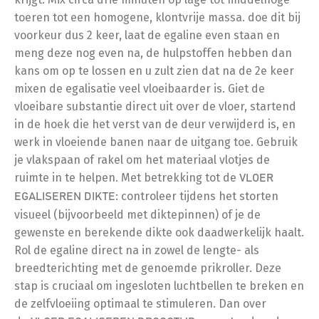
toeren tot een homogene, klontvrije massa. doe dit bij
voorkeur dus 2 keer, laat de egaline even staan en
meng deze nog even na, de hulpstoffen hebben dan
kans om op te lossen en u zult zien dat na de 2e keer
mixen de egalisatie veel vloeibaarder is. Giet de
vloeibare substantie direct uit over de vloer, startend
in de hoek die het verst van de deur verwijderd is, en
werk in vloeiende banen naar de uitgang toe. Gebruik
je vlakspaan of rakel om het materiaal vlotjes de
ruimte in te helpen. Met betrekking tot de
VLOER
: controleer tijdens het storten
EGALISEREN DIKTE
visueel (bijvoorbeeld met diktepinnen) of je de
gewenste en berekende dikte ook daadwerkelijk haalt.
Rol de egaline direct na in zowel de lengte- als
breedterichting met de genoemde prikroller. Deze
stap is cruciaal om ingesloten luchtbellen te breken en
de zelfvloeiing optimaal te stimuleren. Dan over