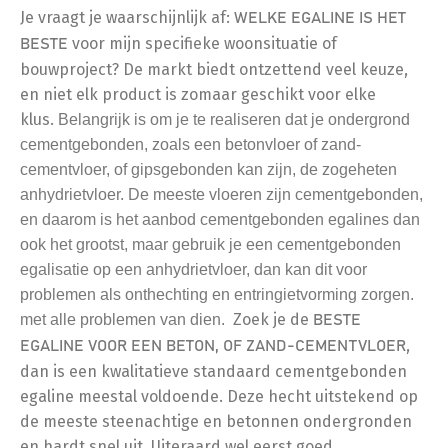
Je vraagt je waarschijnlijk af:
WELKE EGALINE IS HET
voor mijn specifieke woonsituatie of
BESTE
bouwproject? De markt biedt ontzettend veel keuze,
en niet elk product is zomaar geschikt voor elke
klus.
Belangrijk is om je te realiseren dat je ondergrond
cementgebonden, zoals een betonvloer of zand-
cementvloer, of gipsgebonden kan zijn, de zogeheten
anhydrietvloer. De meeste vloeren zijn cementgebonden,
en daarom is het aanbod cementgebonden egalines dan
ook het grootst, maar gebruik je een cementgebonden
egalisatie op een anhydrietvloer, dan kan dit voor
problemen als onthechting en entringietvorming zorgen.
Zoek je de
met alle problemen van dien.
BESTE
,
EGALINE VOOR EEN BETON, OF ZAND-CEMENTVLOER
dan is een kwalitatieve standaard cementgebonden
egaline meestal voldoende. Deze hecht uitstekend op
de meeste steenachtige en betonnen ondergronden
en hardt snel uit. Uiteraard wel eerst goed