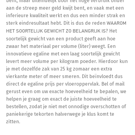
bent, maar uiteindelijk door het hoge verbruik onder
aan de streep meer geld kwijt bent, en vaak met een
inferieure kwaliteit werkt en dus een minder strak en
sterk eindresultaat hebt. Dit is dus de reden
WAAROM
? Het
HET SOORTELIJK GEWICHT ZO BELANGRIJK IS
soortelijk gewicht van een product geeft aan hoe
zwaar het materiaal per volume (liter) weegt. Een
innovatieve egaline met een laag soortelijk gewicht
levert meer volume per kilogram poeder. Hierdoor kun
je met dezelfde zak van 25 kg zomaar een extra
vierkante meter of meer smeren. Dit beïnvloedt dus
direct de egaline prijs per vloeroppervlak. Bel of mail
gerust even om uw exacte hoeveelheid te bepalen, we
helpen je graag om exact de juiste hoeveelheid te
bestellen, zodat je niet met onnodige overschotten of
paniekerige tekorten halverwege je klus komt te
zitten.