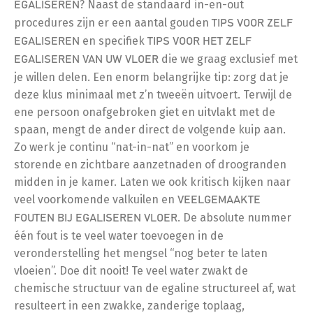
? Naast de standaard in-en-out
EGALISEREN
procedures zijn er een aantal gouden
TIPS VOOR ZELF
en specifiek
EGALISEREN
TIPS VOOR HET ZELF
die we graag exclusief met
EGALISEREN VAN UW VLOER
je willen delen. Een enorm belangrijke tip: zorg dat je
deze klus minimaal met z’n tweeën uitvoert. Terwijl de
ene persoon onafgebroken giet en uitvlakt met de
spaan, mengt de ander direct de volgende kuip aan.
Zo werk je continu “nat-in-nat” en voorkom je
storende en zichtbare aanzetnaden of droogranden
midden in je kamer. Laten we ook kritisch kijken naar
veel voorkomende valkuilen en
VEELGEMAAKTE
. De absolute nummer
FOUTEN BIJ EGALISEREN VLOER
één fout is te veel water toevoegen in de
veronderstelling het mengsel “nog beter te laten
vloeien”. Doe dit nooit! Te veel water zwakt de
chemische structuur van de egaline structureel af, wat
resulteert in een zwakke, zanderige toplaag,