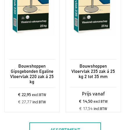
gekozen
worden
op
de
productpagina
Bouwshoppen
Bouwshoppen
Gipsgebonden Egaline
Vloervlak 235 zak á 25
Vloervlak 220 zak á 25
kg 2 tot 35 mm
kg
€ 22,95
excl BTW
€ 14,50
€ 27,77
excl BTW
incl BTW
€ 17,54
incl BTW