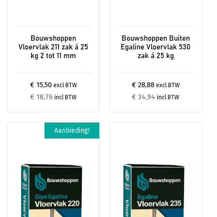
Bouwshoppen
Bouwshoppen Buiten
Vloervlak 211 zak á 25
Egaline Vloervlak 530
kg 2 tot 11 mm
zak á 25 kg
€ 15,50
€ 28,88
excl BTW
excl BTW
€ 18,76
€ 34,94
incl BTW
incl BTW
Dit
Aanbieding!
product
heeft
meerdere
variaties.
Deze
optie
kan