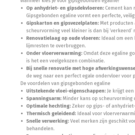
Wanneer kies je voor gipsgebonden egaline?
Op anhydriet- en gipsdekvloeren:
Cement kan r
Gipsgebonden egaline vormt een perfecte, veili
Gipskarton en gipsvezelplaten:
Met producten a
scheurvorming veel kleiner is dan bij ‘verkeerd’ 
Renovatielaag op oude vloeren:
Ideaal om een 
lijmresten te overbruggen.
Onder vloerverwarming:
Omdat deze egaline go
is het een veelgekozen combinatie.
Bij snelle renovatie met hoge afwerkingswense
de weg naar een perfect egale ondervloer voor par
De voordelen van gipsgebonden egaline
Uitstekende vloei-eigenschappen:
Je krijgt ee
Spanningsarm:
Minder kans op scheurvorming d
Optimale hechting:
Zeker op gips- of anhydriet
Thermisch geleidend:
Ideaal voor vloerverwarm
Snelle verwerking:
Veel merken zijn geschikt vo
behandelen.