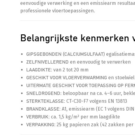
eenvoudige verwerking en een emissiearm resultaat.
professionele vloertoepassingen.
Belangrijkste kenmerken 
egalisatiema
GIPSGEBONDEN (CALCIUMSULFAAT)
en eenvoudig te verwerken
ZELFNIVELLEREND
van 2 tot 20 mm
LAAGDIKTE:
en stoelwiel
GESCHIKT VOOR VLOERVERWARMING
UITERMATE GESCHIKT VOOR TOEPASSING OP FE
: beloopbaar na ca. 4–6 uur, bek
SNELDROGEND
CT-C30-F7 volgens EN 13813
STERKTEKLASSE:
A1, emissiearm (EC 1 volgens DIN 
BRANDKLASSE:
ca. 1,5 kg/m² per mm laagdikte
VERBRUIK:
25 kg papieren zak (42 zakken per 
VERPAKKING: