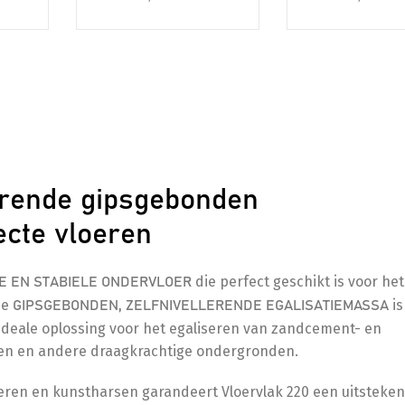
lerende gipsgebonden
ecte vloeren
die perfect geschikt is voor he
E EN STABIELE ONDERVLOER
ze
is
GIPSGEBONDEN, ZELFNIVELLERENDE EGALISATIEMASSA
ideale oplossing voor het egaliseren van zandcement- en
ten en andere draagkrachtige ondergronden.
ren en kunstharsen garandeert Vloervlak 220 een uitstekend