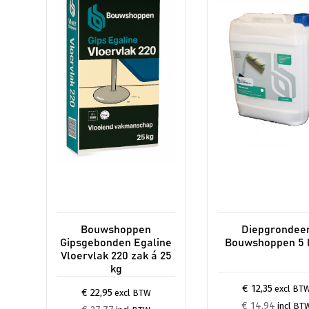
Bouwshoppen
Diepgrondee
Gipsgebonden Egaline
Bouwshoppen 5 l
Vloervlak 220 zak á 25
kg
€ 12,35
excl BT
€ 22,95
excl BTW
€ 14,94
incl BT