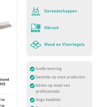
Gereedschappen
Illbruck
Wand en Vloertegels
Snelle levering
Garantie op onze producten
etand
RVS
Advies op maat van
professionals
Hoge kwaliteit
BTW
BTW