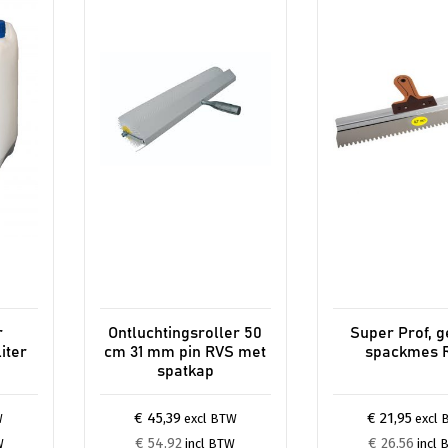
r
Ontluchtingsroller 50
Super Prof, g
iter
cm 31 mm pin RVS met
spackmes 
spatkap
€ 45,39
€ 21,95
W
excl BTW
excl 
€ 54,92
€ 26,56
W
incl BTW
incl 