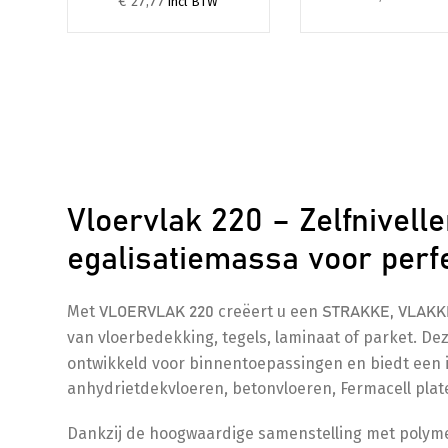
€ 27,77
incl BTW
Vloervlak 220 – Zelfnivel
egalisatiemassa voor perf
Met
creëert u een
VLOERVLAK 220
STRAKKE, VLAKK
van vloerbedekking, tegels, laminaat of parket. De
ontwikkeld voor binnentoepassingen en biedt een 
anhydrietdekvloeren, betonvloeren, Fermacell pla
Dankzij de hoogwaardige samenstelling met polyme