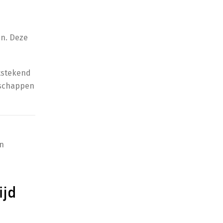
en. Deze
itstekend
nschappen
en
ijd