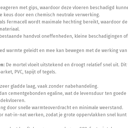
eageren met gips, waardoor deze vloeren beschadigd kunn
ge keus door een chemisch neutrale verwerking.
ls Fermacell wordt maximale hechting bereikt, waardoor de
materiaal.
bestaande handvol oneffenheden, kleine beschadigingen of
ed warmte geleidt en mee kan bewegen met de werking van 
n:
De mortel vloeit uitstekend en droogt relatief snel uit. Dit
ket, PVC, tapijt of tegels.
n zeer gladde laag, vaak zonder nabehandeling.
an cementgebonden egaline, wat de levensduur ten goede 
-dekvloeren.
ing door snelle warmteoverdracht en minimale weerstand.
or nat-in-nat werken, zodat je grote oppervlakken snel kunt