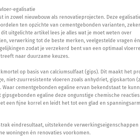
vloer-egalisatie
 in zowel nieuwbouw als renovatieprojecten. Deze egalisati
voordelen ten opzichte van cementgebonden varianten, zeker
it uitgelichte artikel lees je alles wat je moet weten over
n, verwerking tot de beste merken, veelgestelde vragen én 
rgelijkingen zodat je verzekerd bent van een optimaal vloerre
 streeft naar duurzame keuzes.
kmortel op basis van calciumsulfaat (gips). Dit maakt het pr
e, niet-zuurresistente vloeren zoals anhydriet, gipskarton (
n. Waar cementgebonden egaline ervan bekendstaat te kun
 gipsgebonden egaline deze ongunstige chemische reacties
et een fijne korrel en leidt het tot een glad en spanningsar
 strak eindresultaat, uitstekende verwerkingseigenschappen
rne woningen én renovaties voorkomen.