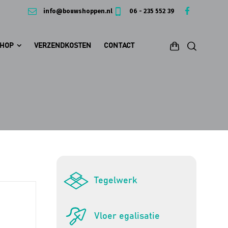
info@bouwshoppen.nl
06 - 235 552 39
HOP
VERZENDKOSTEN
CONTACT
Tegelwerk
Vloer egalisatie