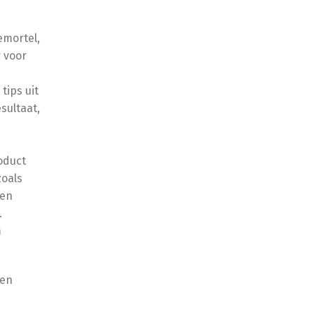
emortel,
 voor
tips uit
sultaat,
oduct
zoals
nen
.
m
 en