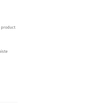
 product
uiste