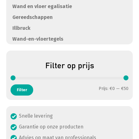
Wand en vloer egalisatie
Gereedschappen
Illbruck
Wand-en-vloertegels
Filter op prijs
Min. 
Max. 
Prijs:
€0
—
€50
Filter
Snelle levering
Garantie op onze producten
Advies op maat van professionals