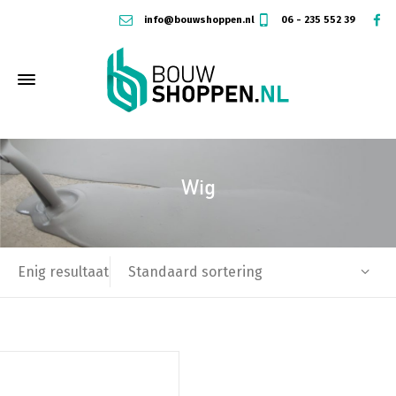
info@bouwshoppen.nl
06 - 235 552 39
Wig
Standaard sortering
Enig resultaat
Dit
product