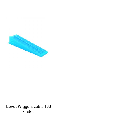
heeft
meerdere
variaties.
Deze
optie
kan
gekozen
worden
op
de
productpagina
Level Wiggen. zak á 100
stuks