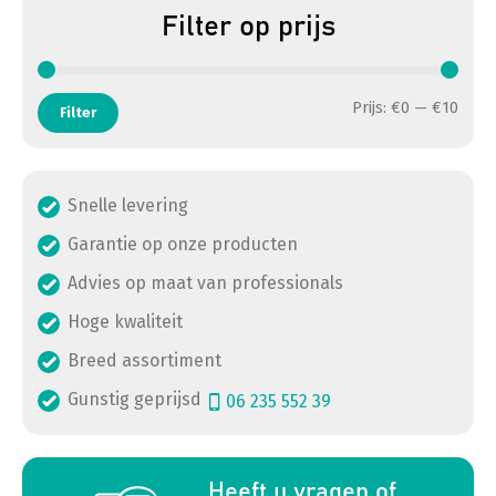
Filter op prijs
Min. 
Max. 
Prijs:
€0
—
€10
Filter
Snelle levering
Garantie op onze producten
Advies op maat van professionals
Hoge kwaliteit
Breed assortiment
Gunstig geprijsd
06 235 552 39
a
Heeft u vragen of