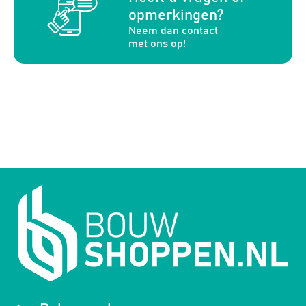
opmerkingen?
Neem dan contact
met ons op!