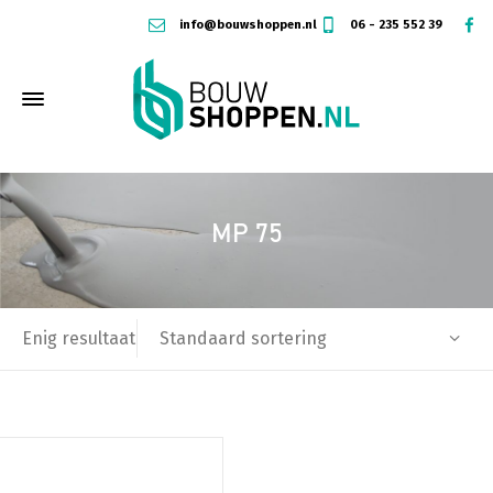
info@bouwshoppen.nl
06 - 235 552 39
MP 75
Standaard sortering
Enig resultaat
Dit
product