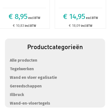
€ 8,95
€ 14,95
excl BTW
excl BTW
€ 10,83
€ 18,09
incl BTW
incl BTW
Productcategorieën
Alle producten
Tegelwerken
Wand en vloer egalisatie
Gereedschappen
Illbruck
Wand-en-vloertegels