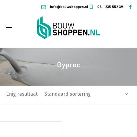
info@bouwshoppen.nl
06 - 235 552 39
Gyproc
Standaard sortering
Enig resultaat
Dit
product