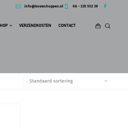
info@bouwshoppen.nl
06 - 235 552 39
HOP
VERZENDKOSTEN
CONTACT
Standaard sortering