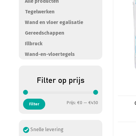
meerde
Alle producten
variatie
Tegelwerken
Deze
Wand en vloer egalisatie
optie
kan
Gereedschappen
gekoze
Illbruck
worden
op
Wand-en-vloertegels
de
product
Filter op prijs
Min. prijs
Max. prijs
Prijs:
€0
—
€450
Filter
Snelle levering