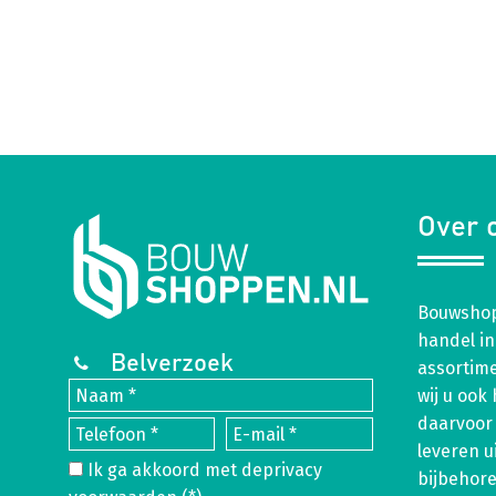
Over 
Bouwshop
handel in
Belverzoek
assortim
wij u ook
daarvoor 
leveren u
Ik ga akkoord met de
privacy
bijbehor