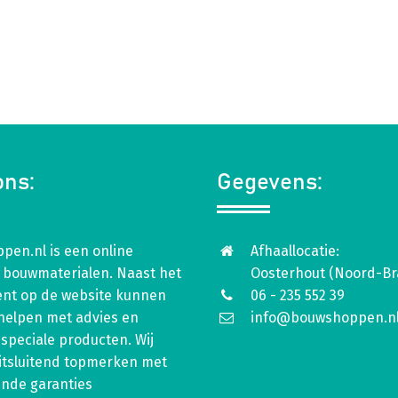
ons:
Gegevens:
pen.nl is een online
Afhaallocatie:
 bouwmaterialen. Naast het
Oosterhout (Noord-Br
ent op de website kunnen
06 - 235 552 39
 helpen met advies en
info@bouwshoppen.n
speciale producten. Wij
itsluitend topmerken met
ende garanties